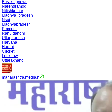
Breakingnews
Narendramodi
Nitishkumar
Madhya_pradesh
Nsui
Madhyapradesh
Pmmodi
Rahulgandhi
Uttarpradesh
Haryana
Hardoi
Cricket
Lucknow
Uttarakhand
maharashtra.media.n