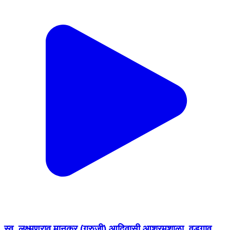
स्व. लक्ष्मणराव मानकर (गुरुजी) आदिवासी आश्रमशाळा, वडगाव