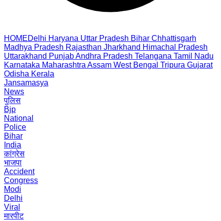
HOME
Delhi
Haryana
Uttar Pradesh
Bihar
Chhattisgarh
Madhya Pradesh
Rajasthan
Jharkhand
Himachal Pradesh
Uttarakhand
Punjab
Andhra Pradesh
Telangana
Tamil Nadu
Karnataka
Maharashtra
Assam
West Bengal
Tripura
Gujarat
Odisha
Kerala
Jansamasya
News
पुलिस
Bjp
National
Police
Bihar
India
कांग्रेस
भाजपा
Accident
Congress
Modi
Delhi
Viral
मारपीट