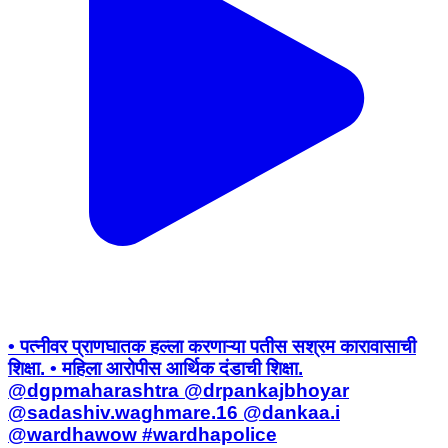
• पत्नीवर प्राणघातक हल्ला करणाऱ्या पतीस सश्रम कारावासाची
शिक्षा. • महिला आरोपीस आर्थिक दंडाची शिक्षा.
@dgpmaharashtra @drpankajbhoyar
@sadashiv.waghmare.16 @dankaa.i
@wardhawow #wardhapolice