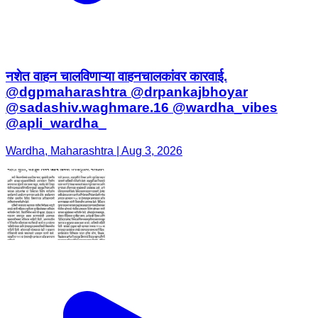
नशेत वाहन चालविणाऱ्या वाहनचालकांवर कारवाई.
@dgpmaharashtra @drpankajbhoyar
@sadashiv.waghmare.16 @wardha_vibes
@apli_wardha_
Wardha, Maharashtra | Aug 3, 2026