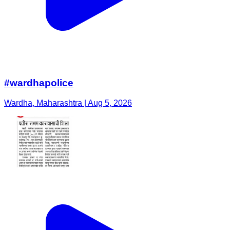
#wardhapolice
Wardha, Maharashtra | Aug 5, 2026