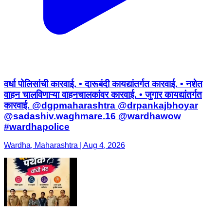
वर्धा पोलिसांची कारवाई. • दारूबंदी कायद्यांतर्गत कारवाई. • नशेत
वाहन चालविणाऱ्या वाहनचालकांवर कारवाई. • जुगार कायद्यांतर्गत
कारवाई. @dgpmaharashtra @drpankajbhoyar
@sadashiv.waghmare.16 @wardhawow
#wardhapolice
Wardha, Maharashtra | Aug 4, 2026