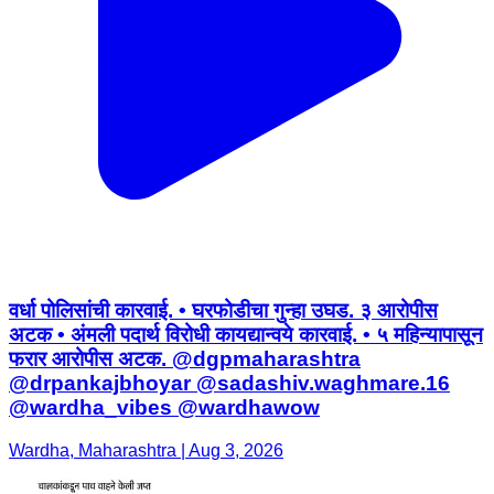
वर्धा पोलिसांची कारवाई. • घरफोडीचा गुन्हा उघड. ३ आरोपीस
अटक • अंमली पदार्थ विरोधी कायद्यान्वये कारवाई. • ५ महिन्यापासून
फरार आरोपीस अटक. @dgpmaharashtra
@drpankajbhoyar @sadashiv.waghmare.16
@wardha_vibes @wardhawow
Wardha, Maharashtra | Aug 3, 2026