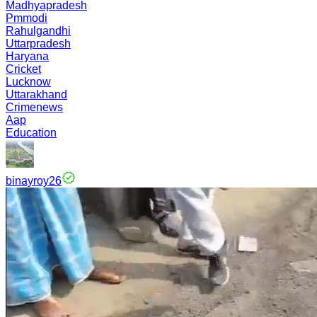
Madhyapradesh
Pmmodi
Rahulgandhi
Uttarpradesh
Haryana
Cricket
Lucknow
Uttarakhand
Crimenews
Aap
Education
binayroy26