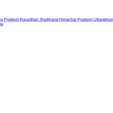
a Pradesh
Rajasthan
Jharkhand
Himachal Pradesh
Uttarakha
la