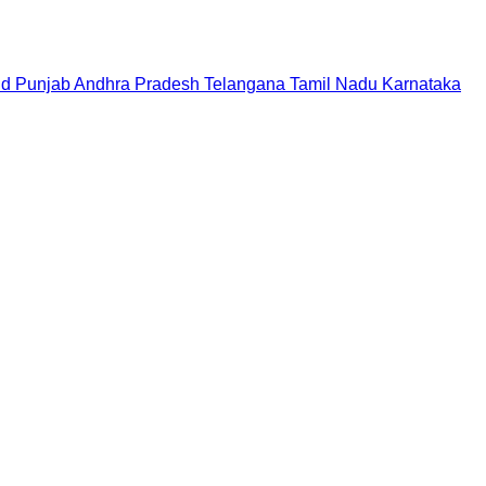
nd
Punjab
Andhra Pradesh
Telangana
Tamil Nadu
Karnataka