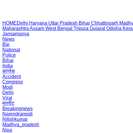
HOME
Delhi
Haryana
Uttar Pradesh
Bihar
Chhattisgarh
Madhy
Maharashtra
Assam
West Bengal
Tripura
Gujarat
Odisha
Kera
Jansamasya
News
Bjp
National
Police
Bihar
India
कांग्रेस
Accident
Congress
Modi
Delhi
Viral
मारपीट
Breakingnews
Narendramodi
Nitishkumar
Madhya_pradesh
Nsui