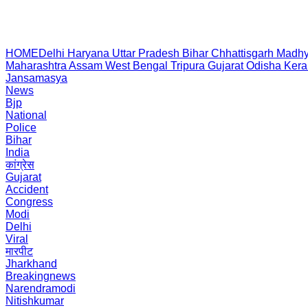
HOME
Delhi
Haryana
Uttar Pradesh
Bihar
Chhattisgarh
Madhy
Maharashtra
Assam
West Bengal
Tripura
Gujarat
Odisha
Kera
Jansamasya
News
Bjp
National
Police
Bihar
India
कांग्रेस
Gujarat
Accident
Congress
Modi
Delhi
Viral
मारपीट
Jharkhand
Breakingnews
Narendramodi
Nitishkumar