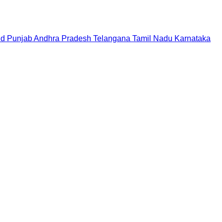
nd
Punjab
Andhra Pradesh
Telangana
Tamil Nadu
Karnataka