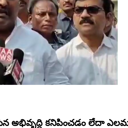
న అభివృద్ధి కనిపించడం లేదా ఎలమం