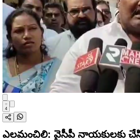
4
ఎలమంచిలి: వైసీపీ నాయకులకు చేసి