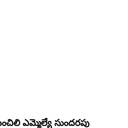
చిలి ఎమ్మెల్యే సుందరపు