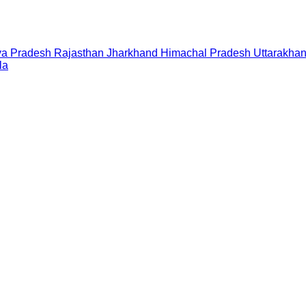
a Pradesh
Rajasthan
Jharkhand
Himachal Pradesh
Uttarakha
la