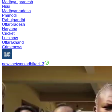
Madhya_pradesh
Nsui
Madhyapradesh
Pmmodi
Rahulgandhi
Uttarpradesh
Haryana
Cricket
Lucknow
Uttarakhand
Crimenews
newsnetworkadhikari_3