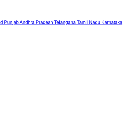
nd
Punjab
Andhra Pradesh
Telangana
Tamil Nadu
Karnataka