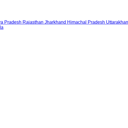
a Pradesh
Rajasthan
Jharkhand
Himachal Pradesh
Uttarakha
la