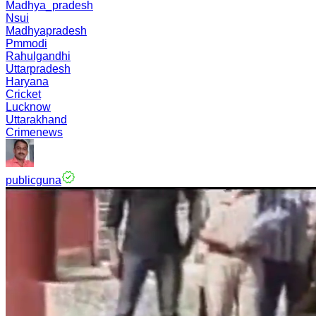
Madhya_pradesh
Nsui
Madhyapradesh
Pmmodi
Rahulgandhi
Uttarpradesh
Haryana
Cricket
Lucknow
Uttarakhand
Crimenews
publicguna