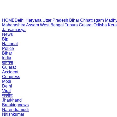
HOME
Delhi
Haryana
Uttar Pradesh
Bihar
Chhattisgarh
Madhy
Maharashtra
Assam
West Bengal
Tripura
Gujarat
Odisha
Kera
Jansamasya
News
Bjp
National
Police
Bihar
India
कांग्रेस
Gujarat
Accident
Congress
Modi
Delhi
Viral
मारपीट
Jharkhand
Breakingnews
Narendramodi
Nitishkumar