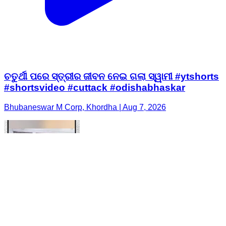
ଚତୁର୍ଥୀ ପରେ ସ୍ତ୍ରୀର ଜୀବନ ନେଇ ଗଲା ସ୍ୱାମୀ #ytshorts
#shortsvideo #cuttack #odishabhaskar
Bhubaneswar M Corp, Khordha | Aug 7, 2026