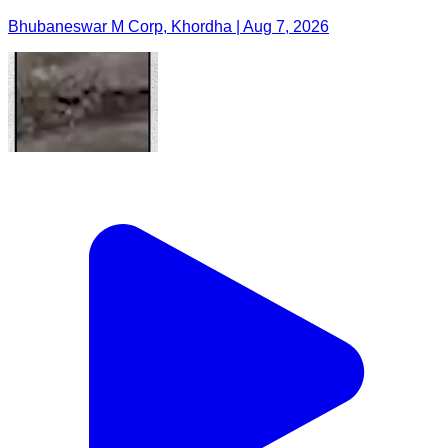
Bhubaneswar M Corp, Khordha | Aug 7, 2026