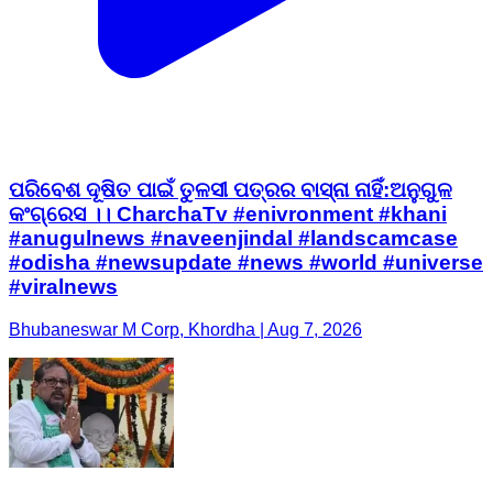
ପରିବେଶ ଦୂଷିତ ପାଇଁ ତୁଳସୀ ପତ୍ରର ବାସ୍ନା ନାହିଁ:ଅନୁଗୁଳ
କଂଗ୍ରେସ ।। CharchaTv #enivronment #khani
#anugulnews #naveenjindal #landscamcase
#odisha #newsupdate #news #world #universe
#viralnews
Bhubaneswar M Corp, Khordha | Aug 7, 2026