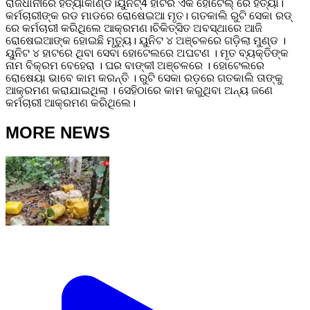
ରାଜଧାନୀରେ ହତ୍ୟାକାଣ୍ଡ।ୟୁନିଟ୍4 ହାଟର ଏକ ହୋଟେଲ୍ ରେ ହତ୍ୟା।
କର୍ମଚାରୀଙ୍କ ରଡ ମାଡରେ ରୋଷେଇଆ ମୃତ। ଗତକାଲି ରୁଟି ସେକା ରଡ୍
ରେ କର୍ମଚାରୀ କରିଥିଲେ ଆକ୍ରମଣ।ଚିକିତ୍ସିତ ଅବସ୍ଥାରେ ଆଜି
ରୋଷେଇଆଙ୍କ ହୋଇଛି ମୃତ୍ୟୁ। ୟୁନିଟ ୪ ଅଞ୍ଚଳରେ ଗଡ଼ିଲା ମୁଣ୍ଡ ।
ୟୁନିଟ ୪ ହାଟରେ ଥିବା ସେବା ହୋଟେଲରେ ଅଘଟଣ । ମୃତ ବ୍ୟକ୍ତିଙ୍କ
ନାମ ବିକ୍ରମ ବେହେରା । ଘର ବାଙ୍କୀ ଅଞ୍ଚଳରେ । ହୋଟେଲରେ
ରୋଷେୟା ଭାବେ କାମ କରନ୍ତି । ରୁଟି ସେକା ରଡ଼ରେ ଗତକାଲି ତାଙ୍କୁ
ଆକ୍ରମଣ କରାଯାଇଥିଲା । ସେହିଠାରେ କାମ କରୁଥିବା ଅନ୍ୟ ଜଣେ
କର୍ମଚାରୀ ଆକ୍ରମଣ କରିଥିଲେ।
MORE NEWS