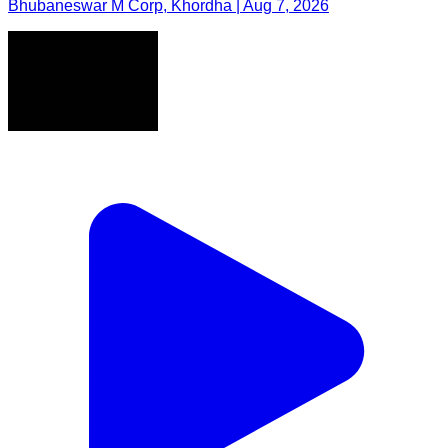
Bhubaneswar M Corp, Khordha | Aug 7, 2026