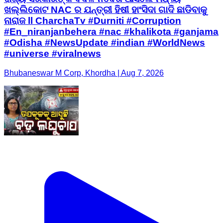
ଖଲ୍ଲିକୋଟ NAC ର ଯନ୍ତ୍ରୀ ହିଷୀ ହାଂସିଦା ଗାଦି ଛାଡିବାକୁ
ନାରାଜ ll CharchaTv #Durniti #Corruption
#En_niranjanbehera #nac #khalikota #ganjama
#Odisha #NewsUpdate #indian #WorldNews
#universe #viralnews
Bhubaneswar M Corp, Khordha | Aug 7, 2026