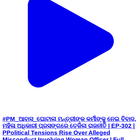
#PM_ଆବାସ_ଘୋଟାଲା ମନ୍ତ୍ରୀଙ୍କ କର୍ମୀଙ୍କୁ ନେଇ ବିବାଦ,
ମହିଳା ଅଧିକାରୀ ପ୍ରସଙ୍ଗରେ ତେଜିଲା ରାଜନୀତି | EP-302 |
PPolitical Tensions Rise Over Alleged
Misconduct Involving Woman Officer | Full