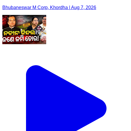
Bhubaneswar M Corp, Khordha | Aug 7, 2026