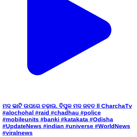
ମଦ ଭାଟି ଉପରେ ଚଢ଼ାଉ. ବିପୁଳ ମଦ ଜବତ ll CharchaTv
#alochohal #raid #chadhau #police
#mobileunits #banki #katakata #Odisha
#UpdateNews #indian #universe #WorldNews
#viralnews