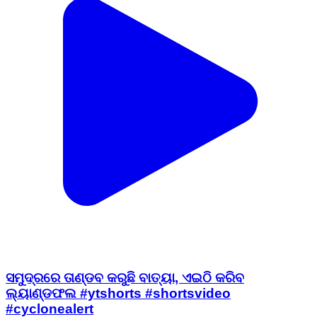
ସମୁଦ୍ରରେ ତାଣ୍ଡବ କରୁଛି ବାତ୍ୟା, ଏଇଠି କରିବ
ଲ୍ୟାଣ୍ଡଫଲ #ytshorts #shortsvideo
#cyclonealert