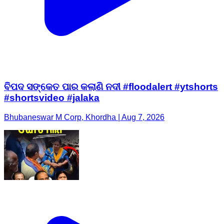
ବିପଦ ସଙ୍କେତ ପାର କଲାଣି ନଦୀ #floodalert #ytshorts
#shortsvideo #jalaka
Bhubaneswar M Corp, Khordha | Aug 7, 2026