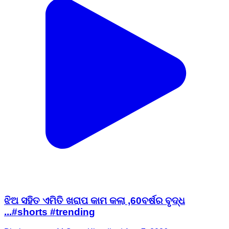
ଝିଅ ସହିତ ଏମିତି ଖରାପ କାମ କଲା ,60ବର୍ଷର ବୃଦ୍ଧ
...#shorts #trending