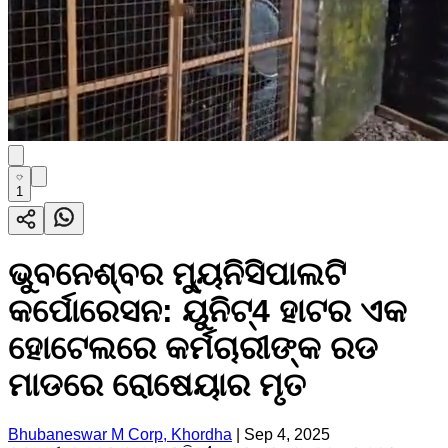
1
ଭୁବନେଶ୍ବର ମ୍ୟୁନିସିପାଲଟି
କର୍ପୋରେସନ: ୟୁନିଟ୍4 ହାଟର ଏକ
ହୋଟେଲରେ କର୍ମଚାରୀଙ୍କ ରଡ
ମାଡରେ ରୋଷେୟାର ମୃତ
Bhubaneswar M Corp, Khordha
|
Sep 4, 2025