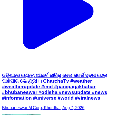
ଓଡ଼ିଶାରେ ୟେଲୋ ଆଲର୍ଟ ଜାରିକୁ ନେଇ ସତର୍କ ସୂଚନା ଦେଲା
ପାଣିପାଗ କେନ୍ଦ୍ର!।। CharchaTv #weather
#weatherupdate #imd #panipagakhabar
#bhubaneswar #odisha #newsupdate #news
#information #universe #world #viralnews
Bhubaneswar M Corp, Khordha | Aug 7, 2026