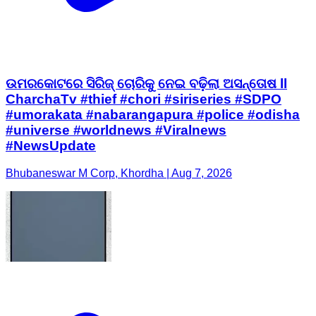
ଉମରକୋଟରେ ସିରିଜ୍ ଚୋରିକୁ ନେଇ ବଢ଼ିଲା ଅସନ୍ତୋଷ ll
CharchaTv #thief #chori #siriseries #SDPO
#umorakata #nabarangapura #police #odisha
#universe #worldnews #Viralnews
#NewsUpdate
Bhubaneswar M Corp, Khordha | Aug 7, 2026