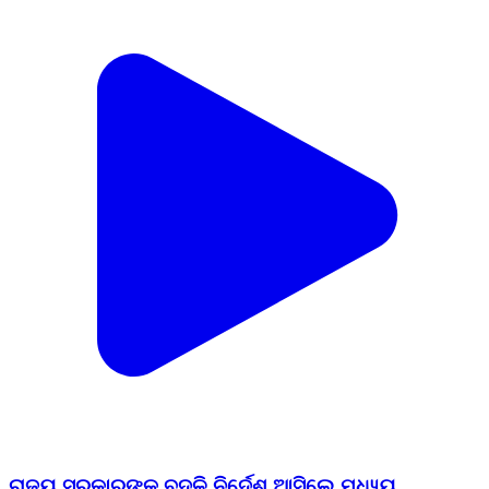
ରାଜ୍ୟ ସରକାରଙ୍କ ବଦଳି ନିର୍ଦେଶ ଆସିଲେ ମଧ୍ୟ୍ୟ