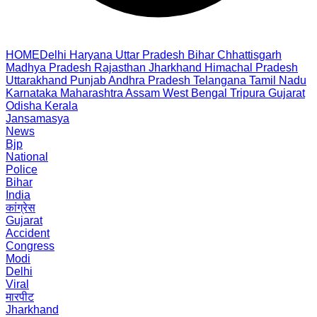
HOME
Delhi
Haryana
Uttar Pradesh
Bihar
Chhattisgarh
Madhya Pradesh
Rajasthan
Jharkhand
Himachal Pradesh
Uttarakhand
Punjab
Andhra Pradesh
Telangana
Tamil Nadu
Karnataka
Maharashtra
Assam
West Bengal
Tripura
Gujarat
Odisha
Kerala
Jansamasya
News
Bjp
National
Police
Bihar
India
कांग्रेस
Gujarat
Accident
Congress
Modi
Delhi
Viral
मारपीट
Jharkhand