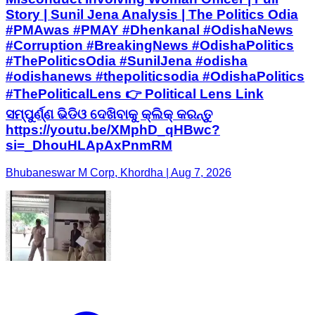
Story | Sunil Jena Analysis | The Politics Odia
#PMAwas #PMAY #Dhenkanal #OdishaNews
#Corruption #BreakingNews #OdishaPolitics
#ThePoliticsOdia #SunilJena #odisha
#odishanews #thepoliticsodia #OdishaPolitics
#ThePoliticalLens 👉 Political Lens Link
ସମ୍ପୁର୍ଣ୍ଣ ଭିଡିଓ ଦେଖିବାକୁ କ୍ଲିକ୍ କରନ୍ତୁ
https://youtu.be/XMphD_qHBwc?
si=_DhouHLApAxPnmRM
Bhubaneswar M Corp, Khordha | Aug 7, 2026