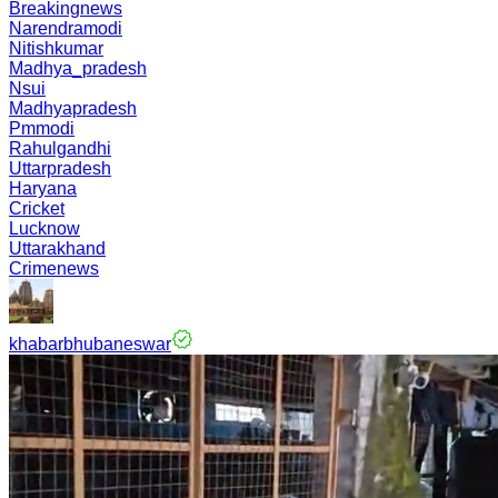
Breakingnews
Narendramodi
Nitishkumar
Madhya_pradesh
Nsui
Madhyapradesh
Pmmodi
Rahulgandhi
Uttarpradesh
Haryana
Cricket
Lucknow
Uttarakhand
Crimenews
khabarbhubaneswar