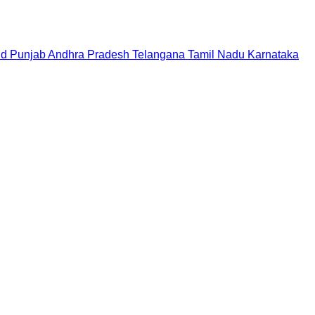
nd
Punjab
Andhra Pradesh
Telangana
Tamil Nadu
Karnataka