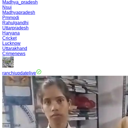
Madhya_pradesh
Nsui
Madhyapradesh
Pmmodi
Rahulgandhi
Uttarpradesh
Haryana
Cricket
Lucknow
Uttarakhand
Crimenews
ranchiupdatelive