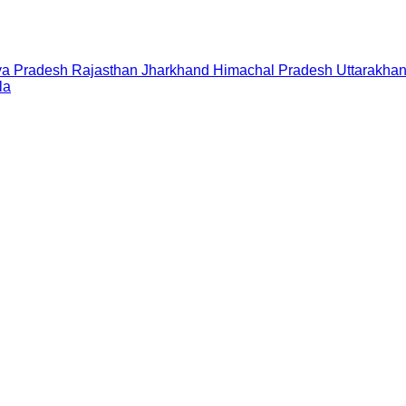
a Pradesh
Rajasthan
Jharkhand
Himachal Pradesh
Uttarakha
la