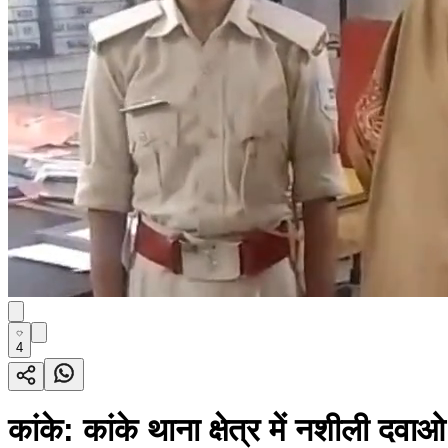
4
कांके: कांके थाना क्षेत्र में नशीली द