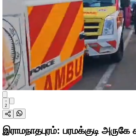
2
இராமநாதபுரம்: பரமக்குடி அருகே 