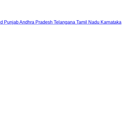
nd
Punjab
Andhra Pradesh
Telangana
Tamil Nadu
Karnataka