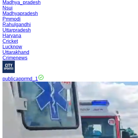
Madhya_pradesh
Nsui
Madhyapradesh
Pmmodi
Rahulgandhi
Uttarpradesh
Haryana
Cricket
Lucknow
Uttarakhand
Crimenews
publicapprmd_1