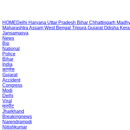
HOME
Delhi
Haryana
Uttar Pradesh
Bihar
Chhattisgarh
Madhy
Maharashtra
Assam
West Bengal
Tripura
Gujarat
Odisha
Kera
Jansamasya
News
Bjp
National
Police
Bihar
India
कांग्रेस
Gujarat
Accident
Congress
Modi
Delhi
Viral
मारपीट
Jharkhand
Breakingnews
Narendramodi
Nitishkumar