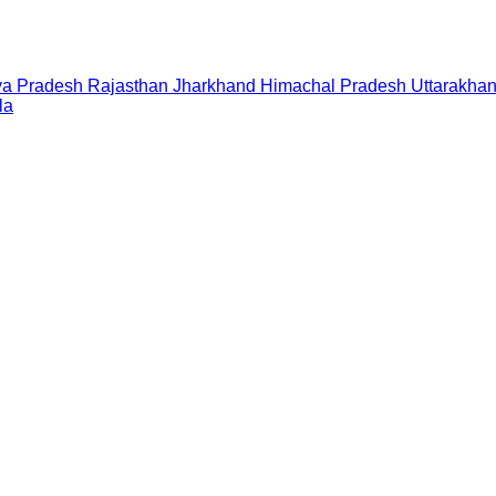
a Pradesh
Rajasthan
Jharkhand
Himachal Pradesh
Uttarakha
la