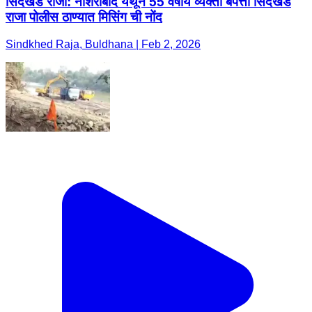
सिंदखेड राजा: नशिराबाद येथून 55 वर्षीय व्यक्ती बेपत्ता सिंदखेड
राजा पोलीस ठाण्यात मिसिंग ची नोंद
Sindkhed Raja, Buldhana | Feb 2, 2026