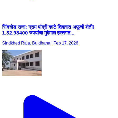
सिंदखेड राजा: ग्राम पांग्री काटे शिवारात अफूची शेती!
1,32,98400 रुपयांचा मुद्देमाल हस्तगत...
Sindkhed Raja, Buldhana | Feb 17, 2026