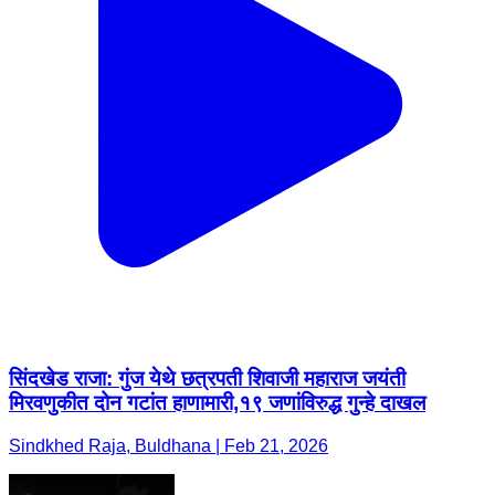
सिंदखेड राजा: गुंज येथे छत्रपती शिवाजी महाराज जयंती
मिरवणुकीत दोन गटांत हाणामारी,१९ जणांविरुद्ध गुन्हे दाखल
Sindkhed Raja, Buldhana | Feb 21, 2026