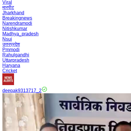
Viral
मारपीट
Jharkhand
Breakingnews
Narendramodi
Nitishkumar
Madhya_pradesh
Nsui
उत्तरप्रदेश
Pmmodi
Rahulgandhi
Uttarpradesh
Haryana
Cricket
deepak9313717_2