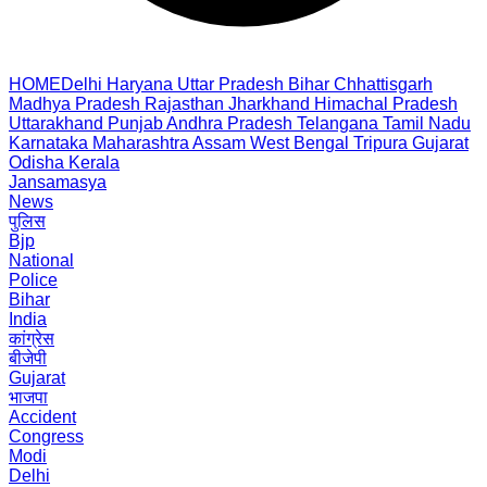
HOME
Delhi
Haryana
Uttar Pradesh
Bihar
Chhattisgarh
Madhya Pradesh
Rajasthan
Jharkhand
Himachal Pradesh
Uttarakhand
Punjab
Andhra Pradesh
Telangana
Tamil Nadu
Karnataka
Maharashtra
Assam
West Bengal
Tripura
Gujarat
Odisha
Kerala
Jansamasya
News
पुलिस
Bjp
National
Police
Bihar
India
कांग्रेस
बीजेपी
Gujarat
भाजपा
Accident
Congress
Modi
Delhi