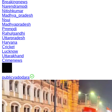
Breakingnews
Narendramodi
Nitishkumar
Madhya_pradesh
Nsui
Madhyapradesh
Pmmodi
Rahulgandhi
Uttarpradesh
Haryana
Cricket
Lucknow
Uttarakhand
Crimenews
publicvadodara