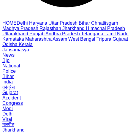
HOME
Delhi
Haryana
Uttar Pradesh
Bihar
Chhattisgarh
Madhya Pradesh
Rajasthan
Jharkhand
Himachal Pradesh
Uttarakhand
Punjab
Andhra Pradesh
Telangana
Tamil Nadu
Karnataka
Maharashtra
Assam
West Bengal
Tripura
Gujarat
Odisha
Kerala
Jansamasya
News
Bjp
National
Police
Bihar
India
कांग्रेस
Gujarat
Accident
Congress
Modi
Delhi
Viral
मारपीट
Jharkhand