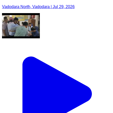
Vadodara North, Vadodara | Jul 29, 2026