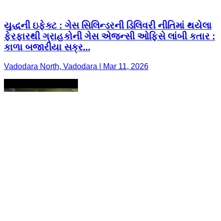
યુદ્ધની ઇફેક્ટ : ગેસ સિલિન્ડરની ડિલિવરી નીતિમાં થયેલા
ફેરફારથી ગ્રાહકોની ગેસ એજન્સી ઓફિસે લાંબી કતાર :
કાળા બજારીયા સક્ર...
Vadodara North, Vadodara | Mar 11, 2026