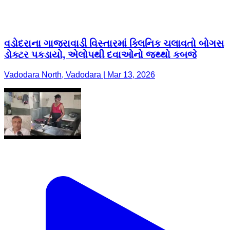
વડોદરાના ગાજરાવાડી વિસ્તારમાં ક્લિનિક ચલાવતો બોગસ
ડોક્ટર પકડાયો, એલોપથી દવાઓનો જથ્થો કબજે
Vadodara North, Vadodara | Mar 13, 2026