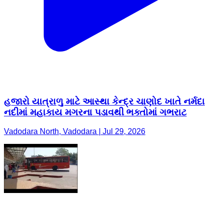
હજારો યાત્રાળુ માટે આસ્થા કેન્દ્ર ચાણોદ ખાતે નર્મદા
નદીમાં મહાકાય મગરના પડાવથી ભક્તોમાં ગભરાટ
Vadodara North, Vadodara | Jul 29, 2026