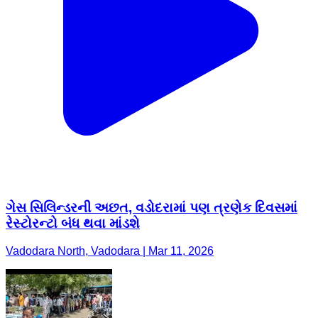
ગેસ સિલિન્ડરની અછત, વડોદરામાં પણ ત્રણેક દિવસમાં
રેસ્ટોરન્ટો બંધ થવા માંડશે
Vadodara North, Vadodara | Mar 11, 2026