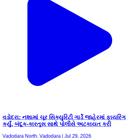
વડોદરા: નશામાં ચૂર સિક્યુરિટી ગાર્ડે જાહેરમાં ફાયરિંગ
કર્યું, બંદૂક-કારતૂસ સાથે પોલીસે અટકાયત કરી
Vadodara North, Vadodara | Jul 29, 2026