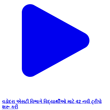
વડોદરા એસટી વિભાગે વિદ્યાર્થીઓ માટે 42 નવી ટ્રીપો
શરૂ કરી