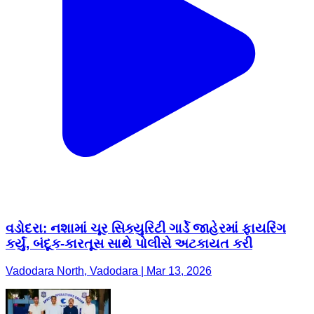
વડોદરા: નશામાં ચૂર સિક્યુરિટી ગાર્ડે જાહેરમાં ફાયરિંગ
કર્યું, બંદૂક-કારતૂસ સાથે પોલીસે અટકાયત કરી
Vadodara North, Vadodara | Mar 13, 2026