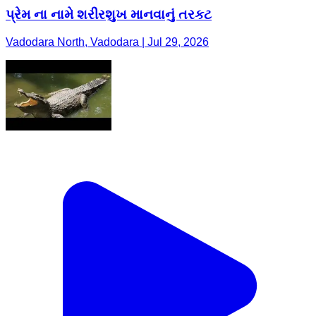
પ્રેમ ના નામે શરીરશુખ માનવાનું તરકટ
Vadodara North, Vadodara | Jul 29, 2026