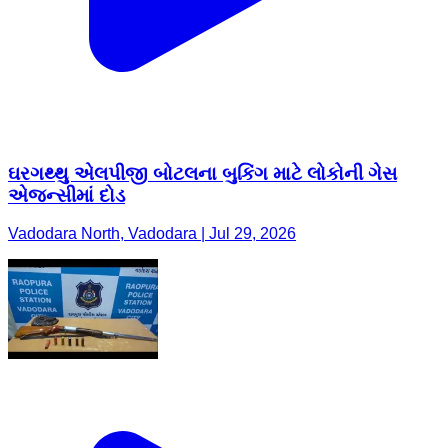
ઘરગથ્થુ એલપીજી બોટલના બુકિંગ માટે લોકોની ગેસ
એજન્સીમાં દોડ
Vadodara North, Vadodara | Jul 29, 2026