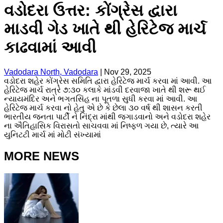
વડોદરા ઉત્તર: કોંગ્રેસ દ્વારા
માડવી ગેડ ખાતે થી હેરિટેજ માર્ચ
કાઢવામાં આવી
Vadodara North, Vadodara
|
Nov 29, 2025
વડોદરા શહેર કોંગ્રેસ સમિતિ દ્વારા હેરિટેજ માર્ચ કરવા માં આવી. આ
હેરિટેજ માર્ચ રાત્રે ૭:૩૦ કલાકે માંડવી દરવાજા ખાતે થી શરૂ થઈ
ન્યાયમંદિર અને ભગતસિંહ ના પૂતળા સુધી કરવા માં આવી. આ
હેરિટેજ માર્ચ કરવા નો હેતુ એ છે કે છેલા ૩૦ વર્ષ થી શાસન કરતી
ભારતીય જનતા પાર્ટી ને નિંદ્રા માંથી જગાડવાનો અને વડોદરા શહેર
ના ઐતિહાસિક વિરાસતો સાચવવા માં નિષ્ફળ ગયા છે, ત્યારે આ
યુનિટટી માર્ચ માં મોટી સંખ્યામાં
MORE NEWS