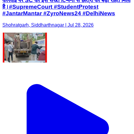
कार्रवाई पर SC की इस सख्त टिप्पणी से छात्रों को बड़ी राहत मिली
है। ​#SupremeCourt #StudentProtest
#JantarMantar #ZyroNews24 #DelhiNews
Shohratgarh, Siddharthnagar | Jul 28, 2026