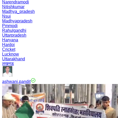
Narendramodi
Nitishkumar
Madhya_pradesh
Nsui
Madhyapradesh
Pmmodi
Rahulgandhi
Uttarpradesh
Haryana
Hardoi
Cricket
Lucknow
Uttarakhand
लखनऊ
ashwani.pandit