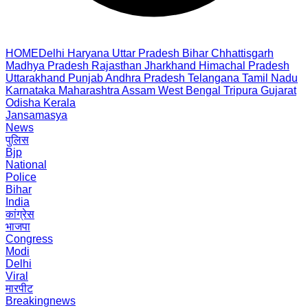
HOME
Delhi
Haryana
Uttar Pradesh
Bihar
Chhattisgarh
Madhya Pradesh
Rajasthan
Jharkhand
Himachal Pradesh
Uttarakhand
Punjab
Andhra Pradesh
Telangana
Tamil Nadu
Karnataka
Maharashtra
Assam
West Bengal
Tripura
Gujarat
Odisha
Kerala
Jansamasya
News
पुलिस
Bjp
National
Police
Bihar
India
कांग्रेस
भाजपा
Congress
Modi
Delhi
Viral
मारपीट
Breakingnews