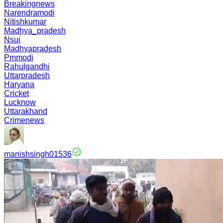
Breakingnews
Narendramodi
Nitishkumar
Madhya_pradesh
Nsui
Madhyapradesh
Pmmodi
Rahulgandhi
Uttarpradesh
Haryana
Cricket
Lucknow
Uttarakhand
Crimenews
manishsingh01536