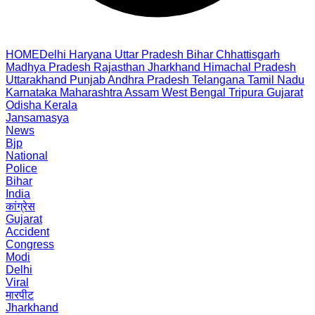
HOME
Delhi
Haryana
Uttar Pradesh
Bihar
Chhattisgarh
Madhya Pradesh
Rajasthan
Jharkhand
Himachal Pradesh
Uttarakhand
Punjab
Andhra Pradesh
Telangana
Tamil Nadu
Karnataka
Maharashtra
Assam
West Bengal
Tripura
Gujarat
Odisha
Kerala
Jansamasya
News
Bjp
National
Police
Bihar
India
कांग्रेस
Gujarat
Accident
Congress
Modi
Delhi
Viral
मारपीट
Jharkhand