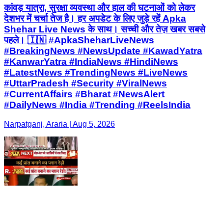
कांवड़ यात्रा, सुरक्षा व्यवस्था और हाल की घटनाओं को लेकर
देशभर में चर्चा तेज है। हर अपडेट के लिए जुड़े रहें Apka
Shehar Live News के साथ। सच्ची और तेज़ खबर सबसे
पहले। 🇮🇳 #ApkaSheharLiveNews
#BreakingNews #NewsUpdate #KawadYatra
#KanwarYatra #IndiaNews #HindiNews
#LatestNews #TrendingNews #LiveNews
#UttarPradesh #Security #ViralNews
#CurrentAffairs #Bharat #NewsAlert
#DailyNews #India #Trending #ReelsIndia
Narpatganj, Araria | Aug 5, 2026