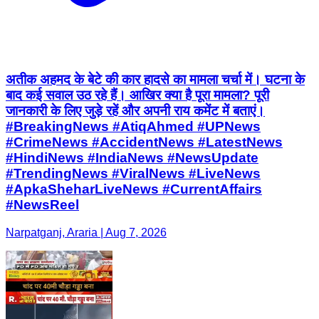
अतीक अहमद के बेटे की कार हादसे का मामला चर्चा में। घटना के
बाद कई सवाल उठ रहे हैं। आखिर क्या है पूरा मामला? पूरी
जानकारी के लिए जुड़े रहें और अपनी राय कमेंट में बताएं।
#BreakingNews #AtiqAhmed #UPNews
#CrimeNews #AccidentNews #LatestNews
#HindiNews #IndiaNews #NewsUpdate
#TrendingNews #ViralNews #LiveNews
#ApkaSheharLiveNews #CurrentAffairs
#NewsReel
Narpatganj, Araria | Aug 7, 2026