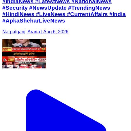
#IndiaNews #LatestNews #NationalNews
#Security #NewsUpdate #TrendingNews
#HindiNews #LiveNews #CurrentAffairs #India
#ApkaSheharLiveNews
Narpatganj, Araria | Aug 6, 2026