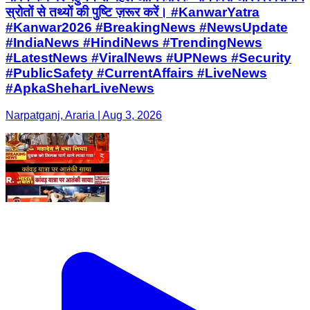
स्रोतों से तथ्यों की पुष्टि ज़रूर करें। #KanwarYatra
#Kanwar2026 #BreakingNews #NewsUpdate
#IndiaNews #HindiNews #TrendingNews
#LatestNews #ViralNews #UPNews #Security
#PublicSafety #CurrentAffairs #LiveNews
#ApkaSheharLiveNews
Narpatganj, Araria | Aug 3, 2026