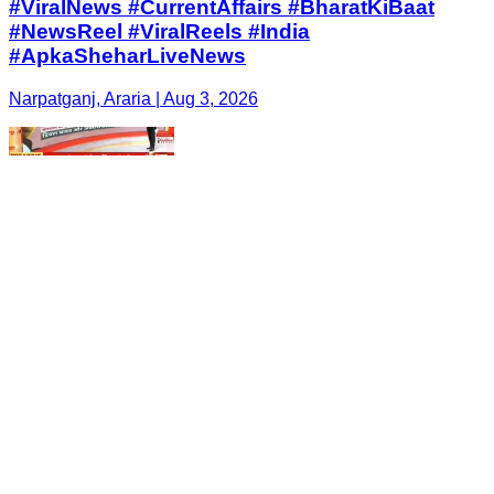
#ViralNews #CurrentAffairs #BharatKiBaat
#NewsReel #ViralReels #India
#ApkaSheharLiveNews
Narpatganj, Araria | Aug 3, 2026