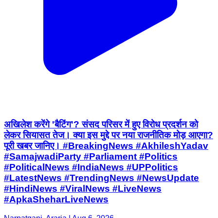
अखिलेश करेंगे 'बैटिंग'? संसद परिसर में हुए विरोध प्रदर्शन को
लेकर सियासत तेज। क्या इस मुद्दे पर नया राजनीतिक मोड़ आएगा?
पूरी खबर जानिए। #BreakingNews #AkhileshYadav
#SamajwadiParty #Parliament #Politics
#PoliticalNews #IndiaNews #UPPolitics
#LatestNews #TrendingNews #NewsUpdate
#HindiNews #ViralNews #LiveNews
#ApkaSheharLiveNews