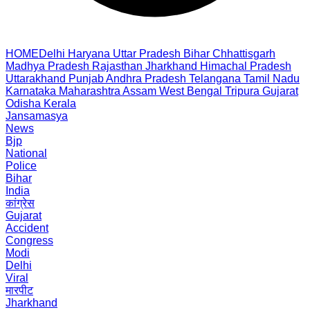
HOME
Delhi
Haryana
Uttar Pradesh
Bihar
Chhattisgarh
Madhya Pradesh
Rajasthan
Jharkhand
Himachal Pradesh
Uttarakhand
Punjab
Andhra Pradesh
Telangana
Tamil Nadu
Karnataka
Maharashtra
Assam
West Bengal
Tripura
Gujarat
Odisha
Kerala
Jansamasya
News
Bjp
National
Police
Bihar
India
कांग्रेस
Gujarat
Accident
Congress
Modi
Delhi
Viral
मारपीट
Jharkhand