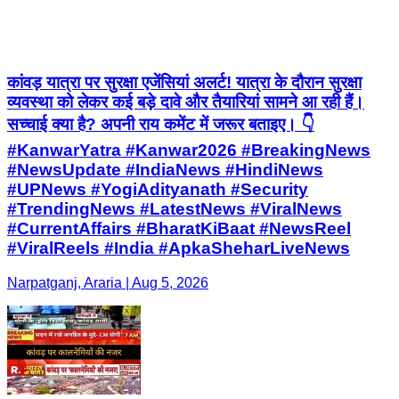
कांवड़ यात्रा पर सुरक्षा एजेंसियां अलर्ट! यात्रा के दौरान सुरक्षा
व्यवस्था को लेकर कई बड़े दावे और तैयारियां सामने आ रही हैं।
सच्चाई क्या है? अपनी राय कमेंट में जरूर बताइए। 👇
#KanwarYatra #Kanwar2026 #BreakingNews
#NewsUpdate #IndiaNews #HindiNews
#UPNews #YogiAdityanath #Security
#TrendingNews #LatestNews #ViralNews
#CurrentAffairs #BharatKiBaat #NewsReel
#ViralReels #India #ApkaSheharLiveNews
Narpatganj, Araria | Aug 5, 2026