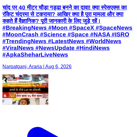
चांद पर 40 मीटर चौड़ा गड्ढा बनने का दावा! क्या स्पेसएक्स का
रॉकेट चंद्रमा से टकराया? आखिर क्या है पूरा मामला और क्या
कहते हैं वैज्ञानिक? पूरी जानकारी के लिए जुड़े रहें।
#BreakingNews #Moon #SpaceX #SpaceNews
#MoonCrash #Science #Space #NASA #ISRO
#TrendingNews #LatestNews #WorldNews
#ViralNews #NewsUpdate #HindiNews
#ApkaSheharLiveNews
Narpatganj, Araria | Aug 6, 2026