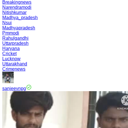
Breakingnews
Narendramodi
Nitishkumar
Madhya_pradesh
Nsui
Madhyapradesh
Pmmodi
Rahulgandhi
Uttarpradesh
Haryana
Cricket
Lucknow
Uttarakhand
Crimenews
sanjeevnpg