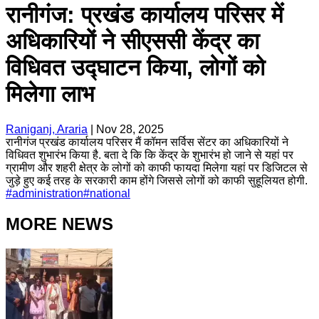
रानीगंज: प्रखंड कार्यालय परिसर में
अधिकारियों ने सीएससी केंद्र का
विधिवत उद्घाटन किया, लोगों को
मिलेगा लाभ
Raniganj, Araria
|
Nov 28, 2025
रानीगंज प्रखंड कार्यालय परिसर मैं कॉमन सर्विस सेंटर का अधिकारियों ने
विधिवत शुभारंभ किया है. बता दे कि कि केंद्र के शुभारंभ हो जाने से यहां पर
ग्रामीण और शहरी क्षेत्र के लोगों को काफी फायदा मिलेगा यहां पर डिजिटल से
जुड़े हुए कई तरह के सरकारी काम होंगे जिससे लोगों को काफी सुहूलियत होगी.
#
administration
#
national
MORE NEWS