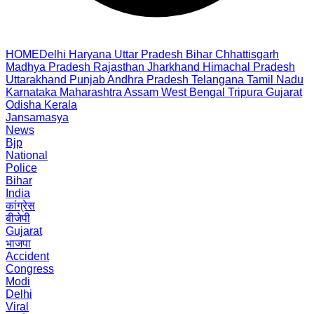
HOME
Delhi
Haryana
Uttar Pradesh
Bihar
Chhattisgarh
Madhya Pradesh
Rajasthan
Jharkhand
Himachal Pradesh
Uttarakhand
Punjab
Andhra Pradesh
Telangana
Tamil Nadu
Karnataka
Maharashtra
Assam
West Bengal
Tripura
Gujarat
Odisha
Kerala
Jansamasya
News
Bjp
National
Police
Bihar
India
कांग्रेस
बीजेपी
Gujarat
भाजपा
Accident
Congress
Modi
Delhi
Viral