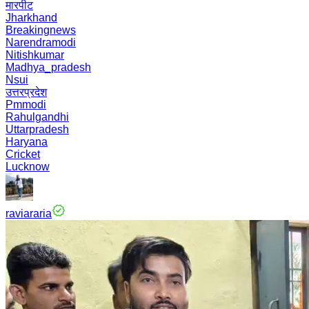
मारपीट
Jharkhand
Breakingnews
Narendramodi
Nitishkumar
Madhya_pradesh
Nsui
उत्तरप्रदेश
Pmmodi
Rahulgandhi
Uttarpradesh
Haryana
Cricket
Lucknow
raviararia