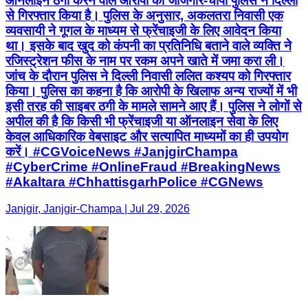
ऑनलाइन ठगी करने वाले आरोपी को जांजगीर-चांपा पुलिस ने दिल्ली
से गिरफ्तार किया है। पुलिस के अनुसार, अकलतरा निवासी एक
व्यवसायी ने गूगल के माध्यम से फ्रेंचाइजी के लिए आवेदन किया
था। इसके बाद खुद को कंपनी का प्रतिनिधि बताने वाले व्यक्ति ने
रजिस्ट्रेशन फीस के नाम पर रकम अपने खाते में जमा करा ली।
जांच के दौरान पुलिस ने दिल्ली निवासी ललित कश्यप को गिरफ्तार
किया। पुलिस का कहना है कि आरोपी के खिलाफ अन्य राज्यों में भी
इसी तरह की साइबर ठगी के मामले सामने आए हैं। पुलिस ने लोगों से
अपील की है कि किसी भी फ्रेंचाइजी या ऑनलाइन सेवा के लिए
केवल आधिकारिक वेबसाइट और सत्यापित माध्यमों का ही उपयोग
करें। #CGVoiceNews #JanjgirChampa
#CyberCrime #OnlineFraud #BreakingNews
#Akaltara #ChhattisgarhPolice #CGNews
Janjgir, Janjgir-Champa | Jul 29, 2026