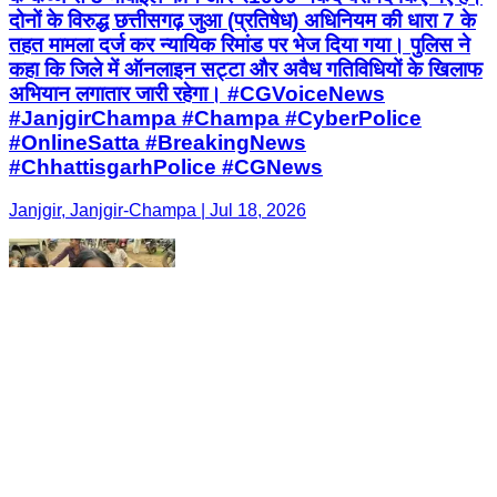
दोनों के विरुद्ध छत्तीसगढ़ जुआ (प्रतिषेध) अधिनियम की धारा 7 के
तहत मामला दर्ज कर न्यायिक रिमांड पर भेज दिया गया। पुलिस ने
कहा कि जिले में ऑनलाइन सट्टा और अवैध गतिविधियों के खिलाफ
अभियान लगातार जारी रहेगा। #CGVoiceNews
#JanjgirChampa #Champa #CyberPolice
#OnlineSatta #BreakingNews
#ChhattisgarhPolice #CGNews
Janjgir, Janjgir-Champa | Jul 18, 2026