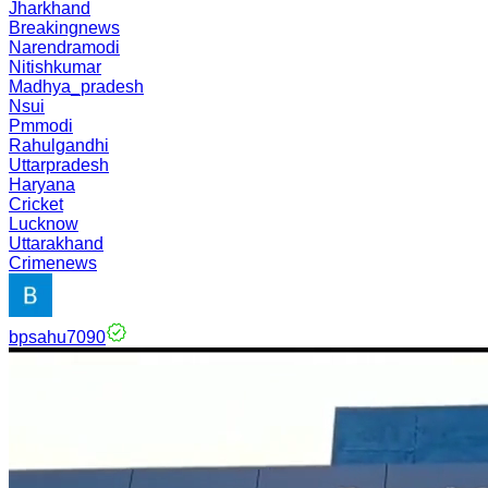
Jharkhand
Breakingnews
Narendramodi
Nitishkumar
Madhya_pradesh
Nsui
Pmmodi
Rahulgandhi
Uttarpradesh
Haryana
Cricket
Lucknow
Uttarakhand
Crimenews
bpsahu7090