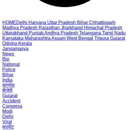
HOME
Delhi
Haryana
Uttar Pradesh
Bihar
Chhattisgarh
Madhya Pradesh
Rajasthan
Jharkhand
Himachal Pradesh
Uttarakhand
Punjab
Andhra Pradesh
Telangana
Tamil Nadu
Karnataka
Maharashtra
Assam
West Bengal
Tripura
Gujarat
Odisha
Kerala
Jansamasya
News
Bjp
National
Police
Bihar
India
कांग्रेस
बीजेपी
Gujarat
Accident
Congress
Modi
Delhi
Viral
मारपीट