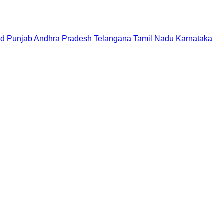
nd
Punjab
Andhra Pradesh
Telangana
Tamil Nadu
Karnataka