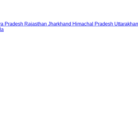
a Pradesh
Rajasthan
Jharkhand
Himachal Pradesh
Uttarakha
la