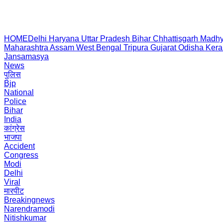
HOME
Delhi
Haryana
Uttar Pradesh
Bihar
Chhattisgarh
Madhy
Maharashtra
Assam
West Bengal
Tripura
Gujarat
Odisha
Kera
Jansamasya
News
पुलिस
Bjp
National
Police
Bihar
India
कांग्रेस
भाजपा
Accident
Congress
Modi
Delhi
Viral
मारपीट
Breakingnews
Narendramodi
Nitishkumar