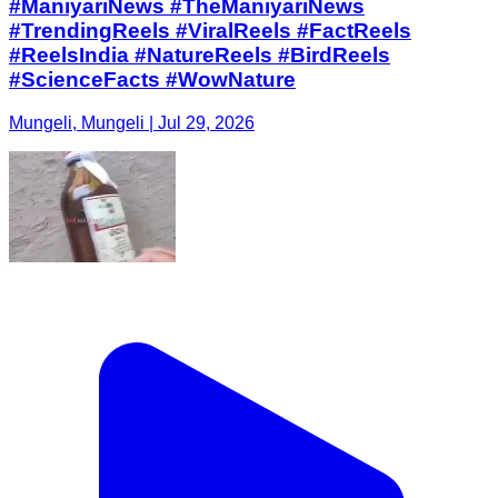
#ManiyariNews #TheManiyariNews
#TrendingReels #ViralReels #FactReels
#ReelsIndia #NatureReels #BirdReels
#ScienceFacts #WowNature
Mungeli, Mungeli | Jul 29, 2026