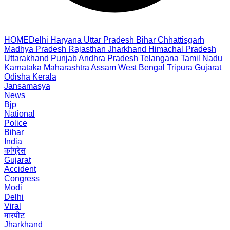
HOME
Delhi
Haryana
Uttar Pradesh
Bihar
Chhattisgarh
Madhya Pradesh
Rajasthan
Jharkhand
Himachal Pradesh
Uttarakhand
Punjab
Andhra Pradesh
Telangana
Tamil Nadu
Karnataka
Maharashtra
Assam
West Bengal
Tripura
Gujarat
Odisha
Kerala
Jansamasya
News
Bjp
National
Police
Bihar
India
कांग्रेस
Gujarat
Accident
Congress
Modi
Delhi
Viral
मारपीट
Jharkhand