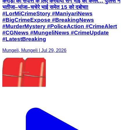
करोड़ों की संपत्ति के लिए करवाया सगे भाई का कत्ल… पुलिस ने
भतीजा–भांजा–चचेरे भाई समेत 15 को दबोचा!
#LorMiCrimeStory #ManiyariNews
#BigCrimeExpose #BreakingNews
#MurderMystery #PoliceAction #CrimeAlert
#CGNews #MungeliNews #CrimeUpdate
#LatestBreaking
Mungeli, Mungeli | Jul 29, 2026