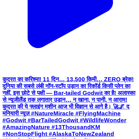
कुदरत का करिश्मा! 11 दिन… 13,500 किमी… ZERO ब्रेक!
दुनिया की सबसे लंबी नॉन-स्टॉप उड़ान का रिकॉर्ड किसी प्लेन का
नहीं, इस छोटे से पक्षी — Bar-tailed Godwit का है! अलास्का
से न्यूजीलैंड तक लगातार उड़ान… न खाना, न पानी, न आराम!
कुदरत की ये फ्लाइंग मशीन आज भी विज्ञान से आगे है। 🚀🌌 द
मनियारी न्यूज़ #NatureMiracle #FlyingMachine
#Godwit #BarTailedGodwit #WildlifeWonder
#AmazingNature #13ThousandKM
#NonStopFlight #AlaskaToNewZealand