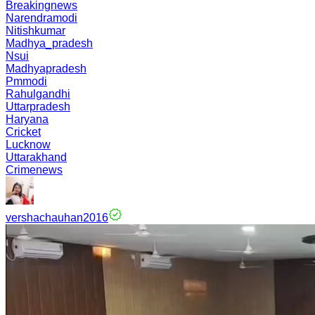
Breakingnews
Narendramodi
Nitishkumar
Madhya_pradesh
Nsui
Madhyapradesh
Pmmodi
Rahulgandhi
Uttarpradesh
Haryana
Cricket
Lucknow
Uttarakhand
Crimenews
vershachauhan2016