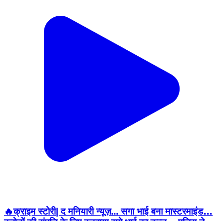
🔥क्राइम स्टोरी| द मनियारी न्यूज़... सगा भाई बना मास्टरमाइंड…