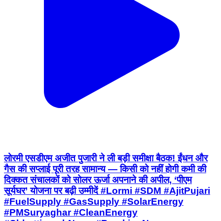
लोरमी एसडीएम अजीत पुजारी ने ली बड़ी समीक्षा बैठक! ईंधन और
गैस की सप्लाई पूरी तरह सामान्य — किसी को नहीं होगी कमी की
दिक्कत संचालकों को सोलर ऊर्जा अपनाने की अपील, ‘पीएम
सूर्यघर’ योजना पर बढ़ी उम्मीदें #Lormi #SDM #AjitPujari
#FuelSupply #GasSupply #SolarEnergy
#PMSuryaghar #CleanEnergy