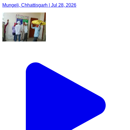
Mungeli, Chhattisgarh | Jul 28, 2026