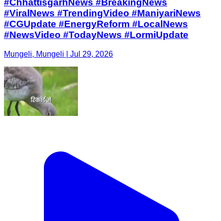
#ChhattisgarhNews #BreakingNews
#ViralNews #TrendingVideo #ManiyariNews
#CGUpdate #EnergyReform #LocalNews
#NewsVideo #TodayNews #LormiUpdate
Mungeli, Mungeli | Jul 29, 2026