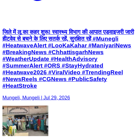
जिले में लू का कहर शुरू! स्वास्थ्य विभाग की आपात एडवाइजरी जारी
हीटवेव से बचने के लिए सतर्क रहें, सुरक्षित रहें #Munegli
#HeatwaveAlert #LooKaKahar #ManiyariNews
#BreakingNews #ChhattisgarhNews
#WeatherUpdate #HealthAdvisory
#SummerAlert #ORS #StayHydrated
#Heatwave2026 #ViralVideo #TrendingReel
#NewsReels #CGNews #PublicSafety
#HeatStroke
Mungeli, Mungeli | Jul 29, 2026