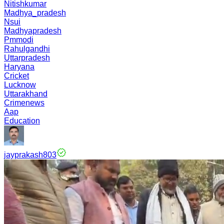
Nitishkumar
Madhya_pradesh
Nsui
Madhyapradesh
Pmmodi
Rahulgandhi
Uttarpradesh
Haryana
Cricket
Lucknow
Uttarakhand
Crimenews
Aap
Education
jayprakash803