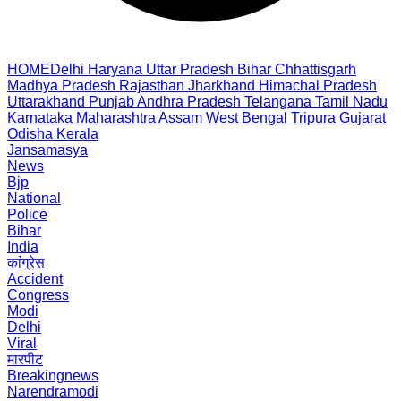
HOME
Delhi
Haryana
Uttar Pradesh
Bihar
Chhattisgarh
Madhya Pradesh
Rajasthan
Jharkhand
Himachal Pradesh
Uttarakhand
Punjab
Andhra Pradesh
Telangana
Tamil Nadu
Karnataka
Maharashtra
Assam
West Bengal
Tripura
Gujarat
Odisha
Kerala
Jansamasya
News
Bjp
National
Police
Bihar
India
कांग्रेस
Accident
Congress
Modi
Delhi
Viral
मारपीट
Breakingnews
Narendramodi