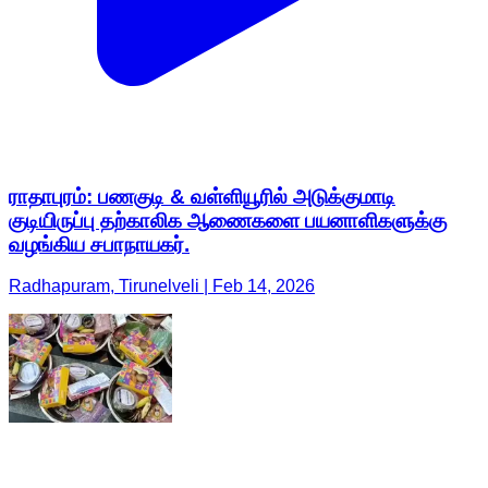
ராதாபுரம்: பணகுடி & வள்ளியூரில் அடுக்குமாடி
குடியிருப்பு தற்காலிக ஆணைகளை பயனாளிகளுக்கு
வழங்கிய சபாநாயகர்.
Radhapuram, Tirunelveli | Feb 14, 2026