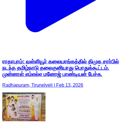
ராதாபுரம்: வள்ளியூர் கலையரங்கத்தில் திமுக சார்பில்
நடந்த தமிழ்நாடு தலைகுனியாது பொதுக்கூட்டம்.
முன்னாள் எம்எல்ஏ மனோஜ் பாண்டியன் பேச்சு.
Radhapuram, Tirunelveli | Feb 13, 2026