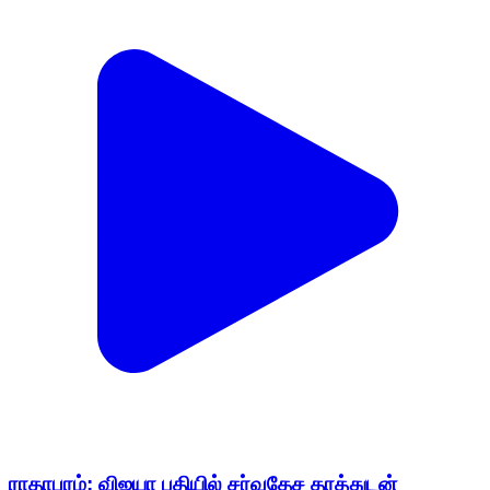
ராதாபுரம்: விஜயா பதியில் சர்வதேச தரத்துடன்