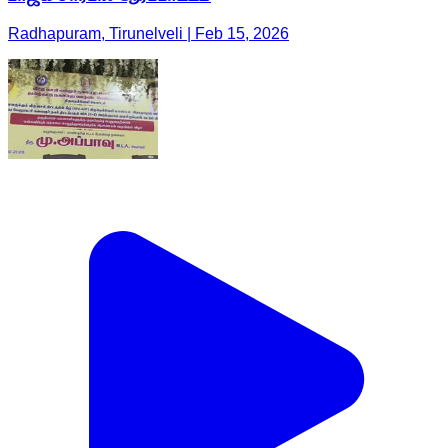
Radhapuram, Tirunelveli | Feb 15, 2026