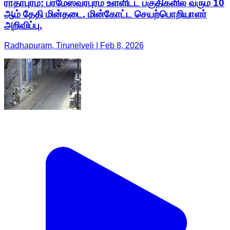
ராதாபுரம்: பரமேஸ்வரபுரம் உள்ளிட்ட பகுதிகளில் வரும் 10
ஆம் தேதி மின்தடை. மின்கோட்ட செயற்பொறியாளர்
அறிவிப்பு.
Radhapuram, Tirunelveli | Feb 8, 2026