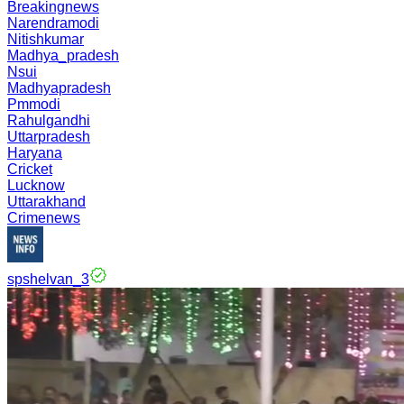
Breakingnews
Narendramodi
Nitishkumar
Madhya_pradesh
Nsui
Madhyapradesh
Pmmodi
Rahulgandhi
Uttarpradesh
Haryana
Cricket
Lucknow
Uttarakhand
Crimenews
spshelvan_3