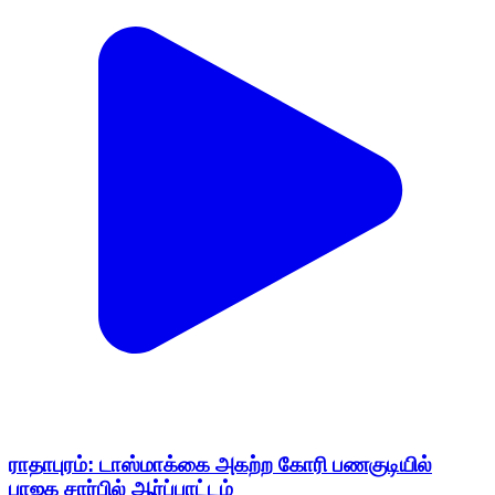
ராதாபுரம்: டாஸ்மாக்கை அகற்ற கோரி பணகுடியில்
பாஜக சார்பில் ஆர்ப்பாட்டம்