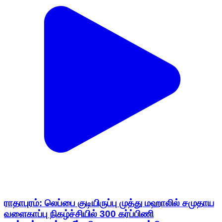
ராதாபுரம்: லெப்பை குடியிருப்பு முத்து மஹாலில் சமுதாய
வளைகாப்பு நிகழ்ச்சியில் 300 கர்ப்பிணி