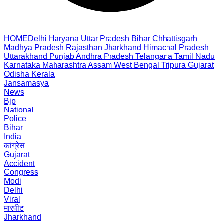
HOME
Delhi
Haryana
Uttar Pradesh
Bihar
Chhattisgarh
Madhya Pradesh
Rajasthan
Jharkhand
Himachal Pradesh
Uttarakhand
Punjab
Andhra Pradesh
Telangana
Tamil Nadu
Karnataka
Maharashtra
Assam
West Bengal
Tripura
Gujarat
Odisha
Kerala
Jansamasya
News
Bjp
National
Police
Bihar
India
कांग्रेस
Gujarat
Accident
Congress
Modi
Delhi
Viral
मारपीट
Jharkhand