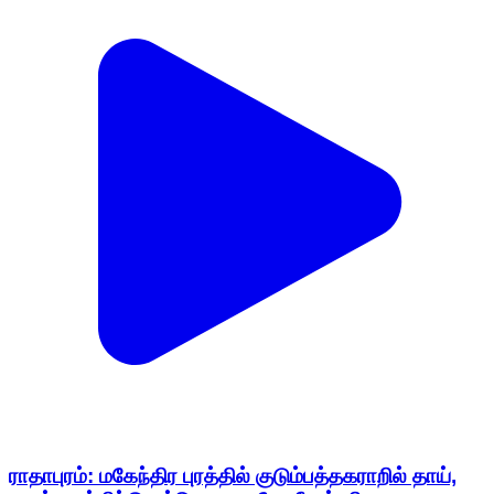
ராதாபுரம்: மகேந்திர புரத்தில் குடும்பத்தகராறில் தாய்,