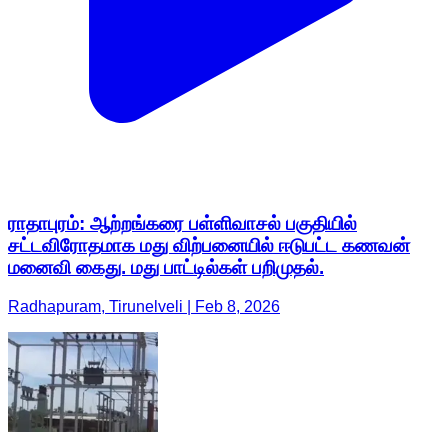
ராதாபுரம்: ஆற்றங்கரை பள்ளிவாசல் பகுதியில்
சட்டவிரோதமாக மது விற்பனையில் ஈடுபட்ட கணவன்
மனைவி கைது. மது பாட்டில்கள் பறிமுதல்.
Radhapuram, Tirunelveli | Feb 8, 2026