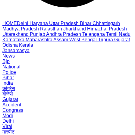
HOME
Delhi
Haryana
Uttar Pradesh
Bihar
Chhattisgarh
Madhya Pradesh
Rajasthan
Jharkhand
Himachal Pradesh
Uttarakhand
Punjab
Andhra Pradesh
Telangana
Tamil Nadu
Karnataka
Maharashtra
Assam
West Bengal
Tripura
Gujarat
Odisha
Kerala
Jansamasya
News
Bjp
National
Police
Bihar
India
कांग्रेस
बीजेपी
Gujarat
Accident
Congress
Modi
Delhi
Viral
मारपीट