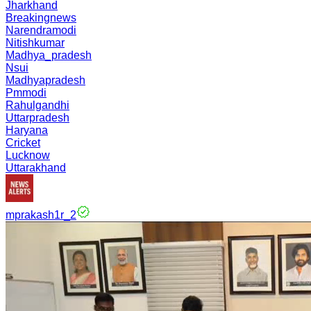
Jharkhand
Breakingnews
Narendramodi
Nitishkumar
Madhya_pradesh
Nsui
Madhyapradesh
Pmmodi
Rahulgandhi
Uttarpradesh
Haryana
Cricket
Lucknow
Uttarakhand
mprakash1r_2