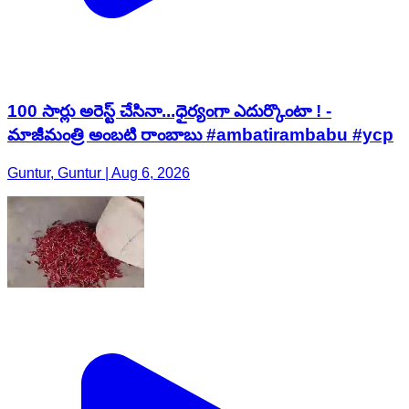
100 సార్లు అరెస్ట్ చేసినా...ధైర్యంగా ఎదుర్కొంటా ! -
మాజీమంత్రి అంబటి రాంబాబు #ambatirambabu #ycp
Guntur, Guntur | Aug 6, 2026