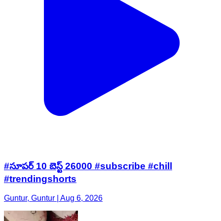
#సూపర్ 10 బెస్ట్ 26000 #subscribe #chill
#trendingshorts
Guntur, Guntur | Aug 6, 2026