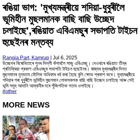
ৰঙিয়া ভাগ: 'মুখ্যমন্ত্ৰীয়ে শদিয়া-ধুবুৰীলৈ
ভূমিহীন মুছলমানক বাছি বাছি উচ্ছেদ
চলাইছে',ৰঙিয়াত এবিএমছুৰ সভাপতি টাইচন
হুছেইনৰ মন্তব্য
Rangia Part, Kamrup
|
Jul 6, 2025
উচ্ছেদৰ বিৰোধিতাৰে পুনৰ দিল্লী কঁপাবলৈ সাজু এবিএমছু। দেওবাৰে ৰঙিয়াত তীব্ৰ
প্ৰতিক্ৰিয়া প্ৰকাশ এবিএমছুৰ সভাপতি টাইচন হুছেইনৰ। ৰাজ্যৰ মুখ্যমন্ত্ৰীৰ দিনত
মুছলমানৰ নূন্যতম মৌলিক অধিকাৰ খৰ্ব কৰা হৈছে বুলি ক্ষোভ প্ৰকাশ কৰে। মুখ্যমন্ত্ৰীয়ে
শদিয়াৰ পৰা ধুবুৰীলৈ ভূমিহীন মুছলমান লোকসকলক বাছি বাছি উচ্ছেদ চলাইছে আৰু সেই
ভূমি সমুহ আদানি আম্বানীৰ দৰে পুঁজিপতিক গতাব ওলাইছে।
#
other
MORE NEWS