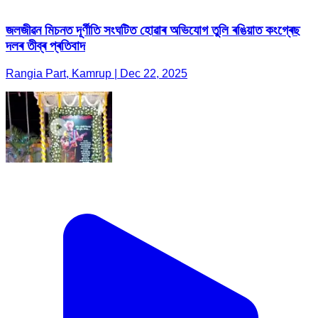
জলজীৱন মিচনত দূৰ্ণীতি সংঘটিত হোৱাৰ অভিযোগ তুলি ৰঙিয়াত কংগ্ৰেছ
দলৰ তীব্ৰ প্ৰতিবাদ
Rangia Part, Kamrup | Dec 22, 2025