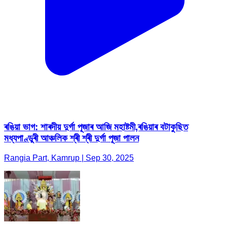
ৰঙিয়া ভাগ: শাৰদীয় দুৰ্গা পূজাৰ আজি মহাষ্টমী,ৰঙিয়াৰ বটাকুছিত
মধ্যপাণ্ডুৰী আঞ্চলিক শ্ৰী শ্ৰী দুৰ্গা পূজা পালন
Rangia Part, Kamrup | Sep 30, 2025