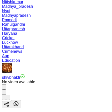
Nitishkumar
Madhya_pradesh
Nsui
Madhyapradesh
Pmmodi
Rahulgandhi
Uttarpradesh
Haryana
Cricket
Lucknow
Uttarakhand
Crimenews
Aap
Education
shivbhakti
No video available