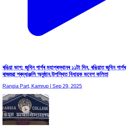
ৰঙিয়া ভাগ: জুবিন গাৰ্গৰ মহাপ্ৰস্থানৰ ১১টা দিন, ৰঙিয়াত জুবিন গাৰ্গৰ
ৰাজহুৱা শ্ৰদ্ধাঞ্জলি অনুষ্ঠান,উপস্থিত বিধায়ক ভবেশ কলিতা
Rangia Part, Kamrup | Sep 29, 2025