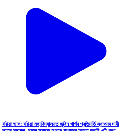
ৰঙিয়া ভাগ: ৰঙিয়া মহাবিদ্যালয়ত জুবিন গাৰ্গৰ প্ৰতিমূৰ্তি স্থাপনৰ দাবী
ছাত্ৰ সমাজৰ, ছাত্ৰ সমাজে সংবাদ মাধ্যমৰ আগত জনাই এই কথা