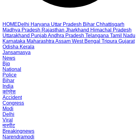
HOME
Delhi
Haryana
Uttar Pradesh
Bihar
Chhattisgarh
Madhya Pradesh
Rajasthan
Jharkhand
Himachal Pradesh
Uttarakhand
Punjab
Andhra Pradesh
Telangana
Tamil Nadu
Karnataka
Maharashtra
Assam
West Bengal
Tripura
Gujarat
Odisha
Kerala
Jansamasya
News
Bjp
National
Police
Bihar
India
कांग्रेस
Accident
Congress
Modi
Delhi
Viral
मारपीट
Breakingnews
Narendramodi