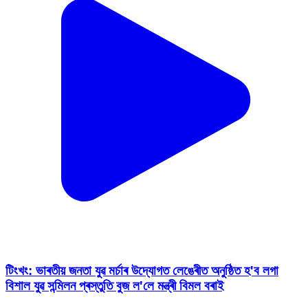
টিংখং: ভাৰতীয় জনতা যুৱ মৰ্চাৰ উদ্যোগত লেঙেৰীত অনুষ্ঠিত হ'ব লগা
বিশাল যুৱ সন্মিলন প্ৰস্তুতি বুজ ল'লে মন্ত্ৰী বিমল বৰাই