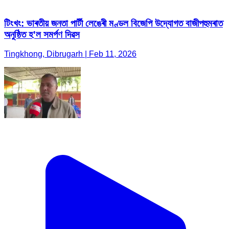
টিংখং: ভাৰতীয় জনতা পাৰ্টী লেঙেৰী মণ্ডল বিজেপি উদ্যোগত বাজীপহুমৰাত
অনুষ্ঠিত হ'ল সমৰ্পণ দিৱস
Tingkhong, Dibrugarh | Feb 11, 2026