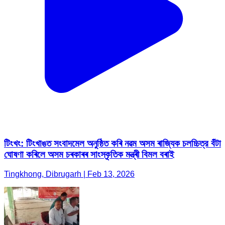
টিংখং: টিংখাঙত সংবাদমেল অনুষ্ঠিত কৰি নৱম অসম ৰাজ্যিক চলচ্চিত্র বঁটা
ঘোষণা কৰিলে অসম চৰকাৰৰ সাংস্কৃতিক মন্ত্ৰী বিমল বৰাই
Tingkhong, Dibrugarh | Feb 13, 2026