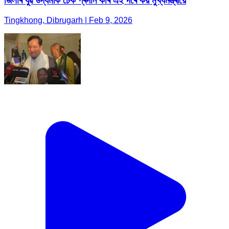
জিলাৰ যুৱ উদ্যমীক চেক প্ৰদান কৰি এই দৰে কয় মুখ্যমন্ত্ৰীয়ে
Tingkhong, Dibrugarh | Feb 9, 2026