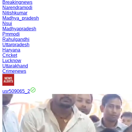
Breakingnews
Narendramodi
Nitishkumar
Madhya_pradesh
Nsui
Madhyapradesh
Pmmodi
Rahulgandhi
Uttarpradesh
Haryana
Cricket
Lucknow
Uttarakhand
Crimenews
usr509065_2