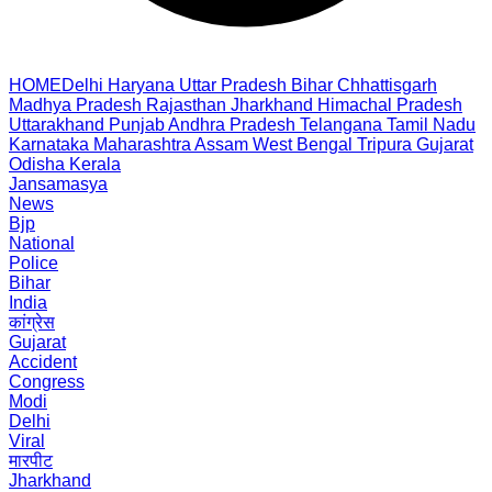
HOME
Delhi
Haryana
Uttar Pradesh
Bihar
Chhattisgarh
Madhya Pradesh
Rajasthan
Jharkhand
Himachal Pradesh
Uttarakhand
Punjab
Andhra Pradesh
Telangana
Tamil Nadu
Karnataka
Maharashtra
Assam
West Bengal
Tripura
Gujarat
Odisha
Kerala
Jansamasya
News
Bjp
National
Police
Bihar
India
कांग्रेस
Gujarat
Accident
Congress
Modi
Delhi
Viral
मारपीट
Jharkhand