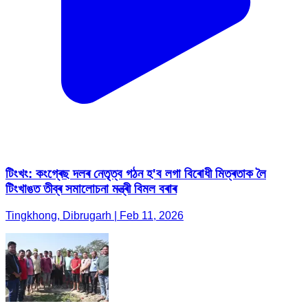
টিংখং: কংগ্ৰেছ দলৰ নেতৃত্ব গঠন হ'ব লগা বিৰোধী মিত্ৰতাক লৈ
টিংখাঙত তীব্ৰ সমালোচনা মন্ত্ৰী বিমল বৰাৰ
Tingkhong, Dibrugarh | Feb 11, 2026