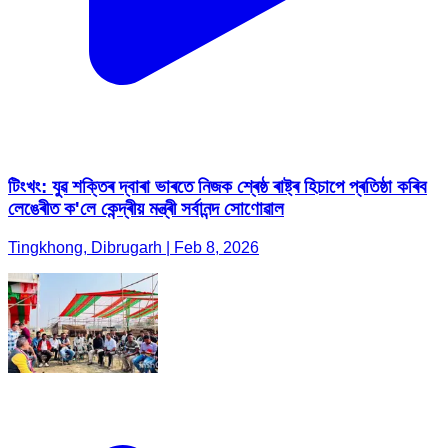
টিংখং: যুৱ শক্তিৰ দ্বাৰা ভাৰতে নিজক শ্ৰেষ্ঠ ৰাষ্ট্ৰ হিচাপে প্ৰতিষ্ঠা কৰিব
লেঙেৰীত ক'লে কেন্দ্ৰীয় মন্ত্ৰী সৰ্বানন্দ সোণোৱাল
Tingkhong, Dibrugarh | Feb 8, 2026