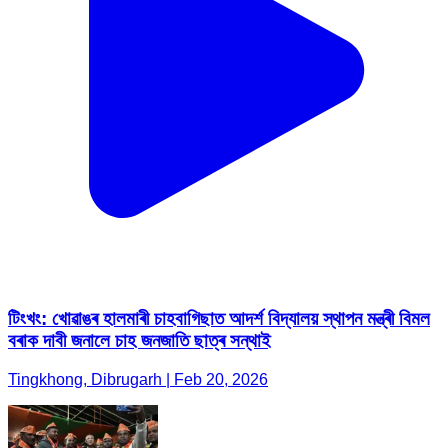
টিংখং: খোৱাঙৰ হালমাৰী চাহবাগিছাত আদৰ্শ বিদ্যালয় স্থাপন মন্ত্ৰী বিমল
বৰাক দাবী জনালে চাহ জনজাতি ছাত্ৰ সন্থাই
Tingkhong, Dibrugarh | Feb 20, 2026