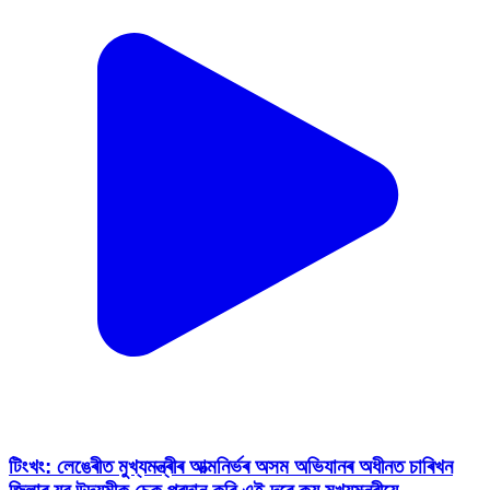
টিংখং: লেঙেৰীত মুখ্যমন্ত্ৰীৰ আত্মনিৰ্ভৰ অসম অভিযানৰ অধীনত চাৰিখন