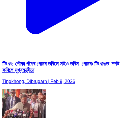
টিংখং: গৌৰৱ গগৈৰ গোচৰ তৰিলে মইও তৰিম গোচৰঃ টিংখাঙত স্পষ্ট
কৰিলে মুখ্যমন্ত্ৰীয়ে
Tingkhong, Dibrugarh | Feb 9, 2026