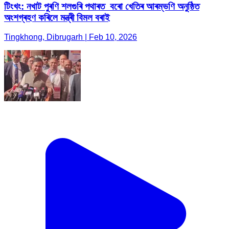
টিংখং: নখাট পুৰণি শলগুৰি পথাৰত বৰো খেতিৰ আৰম্ভণি অনুষ্ঠিত
অংশগ্ৰহণ কৰিলে মন্ত্ৰী বিমল বৰাই
Tingkhong, Dibrugarh | Feb 10, 2026