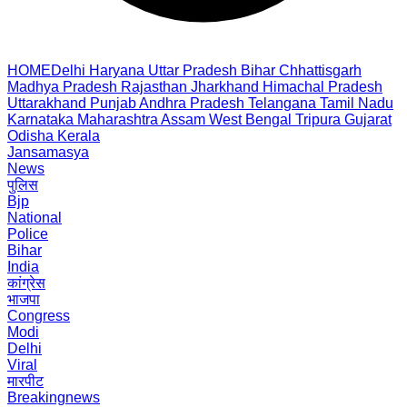
HOME
Delhi
Haryana
Uttar Pradesh
Bihar
Chhattisgarh
Madhya Pradesh
Rajasthan
Jharkhand
Himachal Pradesh
Uttarakhand
Punjab
Andhra Pradesh
Telangana
Tamil Nadu
Karnataka
Maharashtra
Assam
West Bengal
Tripura
Gujarat
Odisha
Kerala
Jansamasya
News
पुलिस
Bjp
National
Police
Bihar
India
कांग्रेस
भाजपा
Congress
Modi
Delhi
Viral
मारपीट
Breakingnews