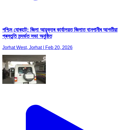
পশ্চিম যোৰহাট: জিলা আয়ুক্তৰ কাৰ্যালয়ত জিলাত বানপানীৰ আগতীয়া
প্ৰস্তুতি সন্দৰ্ভত সভা অনুষ্ঠিত
Jorhat West, Jorhat | Feb 20, 2026