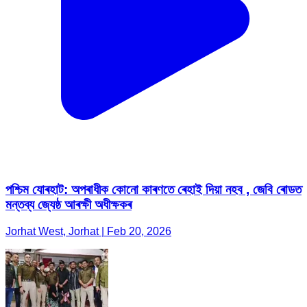
পশ্চিম যোৰহাট: অপৰাধীক কোনো কাৰণতে ৰেহাই দিয়া নহব , জেবি ৰোডত
মন্তব্য জ্যেষ্ঠ আৰক্ষী অধীক্ষকৰ
Jorhat West, Jorhat | Feb 20, 2026