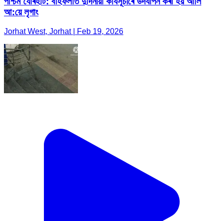
পশ্চিম যোৰহাট: বাঁহফলাত দুদিনীয়া কাৰ্যসূচীৰে উদযাপন কৰা হয় আলি
আ:য়ে লৃগাং
Jorhat West, Jorhat | Feb 19, 2026