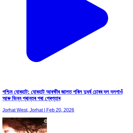
পশ্চিম যোৰহাট: যোৰহাট আৰক্ষীৰ জালত পৰিল দুধৰ্ষ চোৰৰ দল দলগাওঁ
আৰু ভিন্ন প্ৰান্তৰ পৰা গ্ৰেপ্তাৰ
Jorhat West, Jorhat | Feb 20, 2026