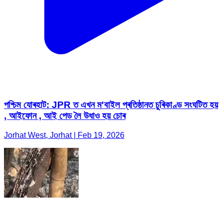
পশ্চিম যোৰহাট: JPR ত এখন ম'বাইল প্ৰতিষ্ঠানত চুৰিকাণ্ড সংঘটিত হয়
, আইফোন , আই পেড লৈ উধাও হয় চোৰ
Jorhat West, Jorhat | Feb 19, 2026