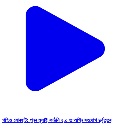
পশ্চিম যোৰহাট: পুনৰ মূলাই কাঠনি ২.০ ত অগ্নি সংযোগ দুৰ্বৃত্তৰ