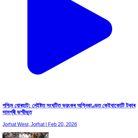
পশ্চিম যোৰহাট: নেইষ্টত সংঘটিত ভয়ংকৰ অগ্নিকাণ্ডত কেইবাকোটি টকাৰ
সামগ্ৰী ভস্মীভূত
Jorhat West, Jorhat | Feb 20, 2026