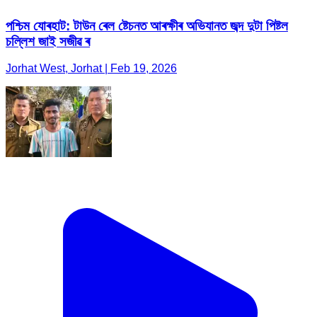
পশ্চিম যোৰহাট: টাউন ৰেল ষ্টেচনত আৰক্ষীৰ অভিযানত জব্দ দুটা পিষ্টল
চল্লিশ জাই সজীৱ ৰ
Jorhat West, Jorhat | Feb 19, 2026