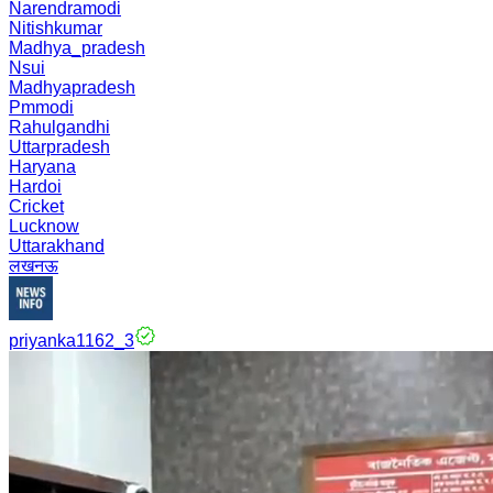
Narendramodi
Nitishkumar
Madhya_pradesh
Nsui
Madhyapradesh
Pmmodi
Rahulgandhi
Uttarpradesh
Haryana
Hardoi
Cricket
Lucknow
Uttarakhand
लखनऊ
priyanka1162_3