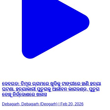
ଦେବଗଡ: ତିମୂର ଗ୍ରାମରେ ଖୁଡିକୁ ଟାଙ୍ଗୀରେ ହାଣି ହତ୍ୟା
ଘଟଣା, ହତ୍ୟାକାରୀ ପୁତୁରାକୁ ଆଜୀବନ କାରାଦଣ୍ଡ, ପୁତୁରା
ବୋହୂ ନିର୍ଦ୍ଦୋଶରେ ଖଲାସ
Debagarh, Debagarh (Deogarh) | Feb 20, 2026