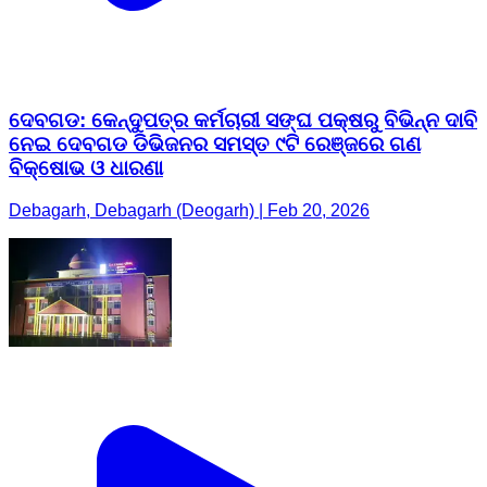
ଦେବଗଡ: କେନ୍ଦୁପତ୍ର କର୍ମଚାରୀ ସଙ୍ଘ ପକ୍ଷରୁ ବିଭିନ୍ନ ଦାବି
ନେଇ ଦେବଗଡ ଡିଭିଜନର ସମସ୍ତ ୯ଟି ରେଞ୍ଜରେ ଗଣ
ବିକ୍ଷୋଭ ଓ ଧାରଣା
Debagarh, Debagarh (Deogarh) | Feb 20, 2026