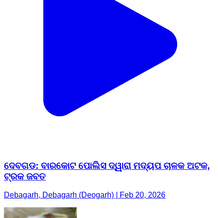
ଦେବଗଡ: ବାରକୋଟ ପୋଲିସ ଦ୍ୱାରା ମଦ୍ୟପ ଚାଳକ ଅଟକ,
ଟ୍ରକ ଜବତ
Debagarh, Debagarh (Deogarh) | Feb 20, 2026