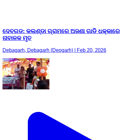
ଦେବଗଡ: କଲଣ୍ଡା ଗ୍ରାମରେ ଅଜଣା ଗାଡି ଧକ୍କାରେ
ନାବାଳକ ମୃତ
Debagarh, Debagarh (Deogarh) | Feb 20, 2026