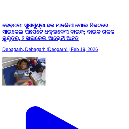
ଦେବଗଡ: ସୁନାମୁଣ୍ଡା ଛକ ମାଦଳିଆ ପୋଲ ନିକଟରେ
ସାଇକେଲ ପଛପଟେ ଧକ୍କାଦେଲା ବାଇକ; ବାଇକ ଚାଳକ
ଗୁରୁତର, ୨ ସାଇକେଲ ଆରୋହୀ ଆହତ
Debagarh, Debagarh (Deogarh) | Feb 19, 2026