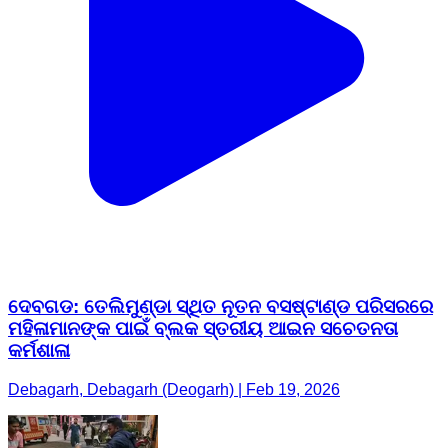
ଦେବଗଡ: ତେଲିମୁଣ୍ଡା ସ୍ଥିତ ନୂତନ ବସଷ୍ଟାଣ୍ଡ ପରିସରରେ
ମହିଳାମାନଙ୍କ ପାଇଁ ବ୍ଲକ ସ୍ତରୀୟ ଆଇନ ସଚେତନତା
କର୍ମଶାଳା
Debagarh, Debagarh (Deogarh) | Feb 19, 2026