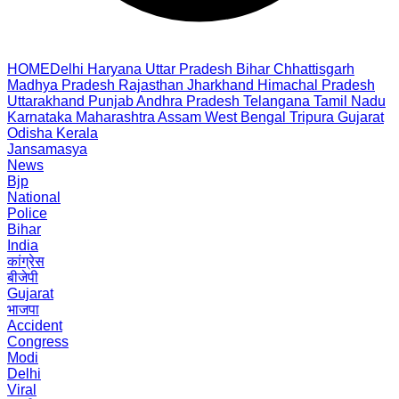
HOME
Delhi
Haryana
Uttar Pradesh
Bihar
Chhattisgarh
Madhya Pradesh
Rajasthan
Jharkhand
Himachal Pradesh
Uttarakhand
Punjab
Andhra Pradesh
Telangana
Tamil Nadu
Karnataka
Maharashtra
Assam
West Bengal
Tripura
Gujarat
Odisha
Kerala
Jansamasya
News
Bjp
National
Police
Bihar
India
कांग्रेस
बीजेपी
Gujarat
भाजपा
Accident
Congress
Modi
Delhi
Viral