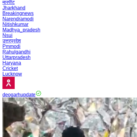
मारपीट
Jharkhand
Breakingnews
Narendramodi
Nitishkumar
Madhya_pradesh
Nsui
उत्तरप्रदेश
Pmmodi
Rahulgandhi
Uttarpradesh
Haryana
Cricket
Lucknow
deogarhupdate