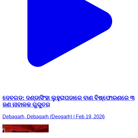
ଦେବଗଡ: ଦଣ୍ଡାସିଂହା ଲୁହୁରାପଡାରେ ବାଣ ବିଷ୍ଫୋରଣରେ ୩
ଜଣ ନାବାଳକ ଗୁରୁତର
Debagarh, Debagarh (Deogarh) | Feb 19, 2026