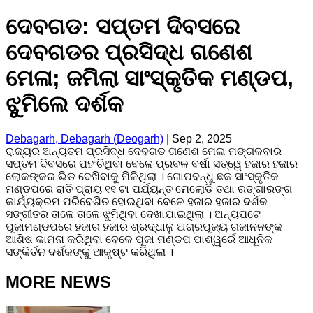
ଦେବଗଡ: ସପ୍ତମ ଦିବସରେ
ଦେବଗଡର ପ୍ରସିଦ୍ଧ ଗଣେଶ
ମେଳା; ଜମିଲା ସାଂସ୍କୃତିକ ମଣ୍ଡପ,
ଝୁମିଲେ ଦର୍ଶକ
Debagarh, Debagarh (Deogarh)
|
Sep 2, 2025
ରାଜ୍ୟର ଅନ୍ୟତମ ପ୍ରସିଦ୍ଧ ଦେବଗଡ ଗଣେଶ ମେଳା ମଙ୍ଗଳବାର
ସପ୍ତମ ଦିବସରେ ପହଂଚିଥିବା ବେଳେ ପ୍ରବଳ ବର୍ଷା ସତ୍ୱେ ହଜାର ହଜାର
ଲୋକଙ୍କର ଭିଡ ଦେଖିବାକୁ ମିଳିଥିଲା । ଗୋପବନ୍ଧୁ ଛକ ସାଂସ୍କୃତିକ
ମଣ୍ଡପରେ ରାତି ପ୍ରାୟ ୧୧ ଟା ପର୍ଯ୍ୟନ୍ତ ମେଲୋଡି ତଥା ରଙ୍ଗାରଙ୍ଗ
କାର୍ଯ୍ୟକ୍ରମ ପରିବେଶିତ ହୋଇଥିବା ବେଳେ ହଜାର ହଜାର ଦର୍ଶକ
ସଙ୍ଗୀତର ତାଳେ ତାଳେ ଝୁମିଥିବା ଦେଖାଯାଇଥିଲା । ଅନ୍ୟପଟେ
ପୂଜାମଣ୍ଡପରେ ହଜାର ହଜାର ଶ୍ରଦ୍ଧାଳୁ ଅଗ୍ରପୂଜ୍ୟ ଗଜାନନଙ୍କ
ଆଶିଷ କାମନା କରିଥିବା ବେଳେ ପୂଜା ମଣ୍ଡପ ପାଶ୍ୱର୍ରେ ଆଧୂନିକ
ସଙ୍କିର୍ତନ ଦର୍ଶକଙ୍କୁ ଆକୃଷ୍ଟ କରିଥିଲା ।
MORE NEWS