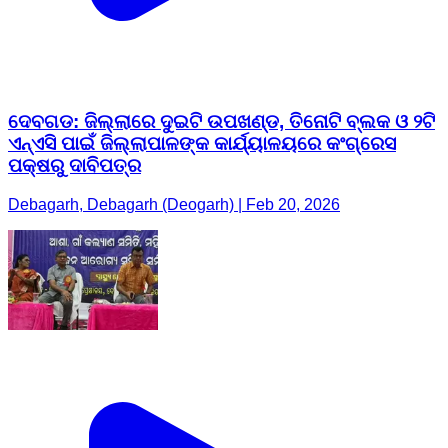
ଦେବଗଡ: ଜିଲ୍ଲାରେ ଦୁଇଟି ଉପଖଣ୍ଡ, ତିନୋଟି ବ୍ଲକ ଓ ୨ଟି
ଏନ୍‌ଏସି ପାଇଁ ଜିଲ୍ଲାପାଳଙ୍କ କାର୍ଯ୍ୟାଳୟରେ କଂଗ୍ରେସ
ପକ୍ଷରୁ ଦାବିପତ୍ର
Debagarh, Debagarh (Deogarh) | Feb 20, 2026