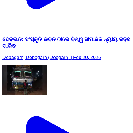
ଦେବଗଡ: ସଂସ୍କୃତି ଭବନ ଠାରେ ବିଶ୍ୱ ସାମାଜିକ ନ୍ୟାୟ ଦିବସ
ପାଳିତ
Debagarh, Debagarh (Deogarh) | Feb 20, 2026