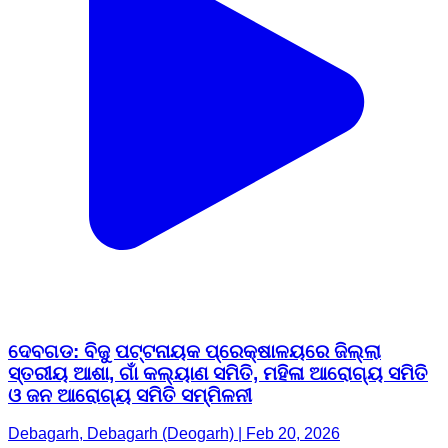
ଦେବଗଡ: ବିଜୁ ପଟ୍ଟନାୟକ ପ୍ରେକ୍ଷାଳୟରେ ଜିଲ୍ଲା
ସ୍ତରୀୟ ଆଶା, ଗାଁ କଲ୍ୟାଣ ସମିତି, ମହିଳା ଆରୋଗ୍ୟ ସମିତି
ଓ ଜନ ଆରୋଗ୍ୟ ସମିତି ସମ୍ମିଳନୀ
Debagarh, Debagarh (Deogarh) | Feb 20, 2026