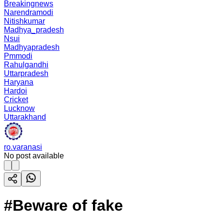
Breakingnews
Narendramodi
Nitishkumar
Madhya_pradesh
Nsui
Madhyapradesh
Pmmodi
Rahulgandhi
Uttarpradesh
Haryana
Hardoi
Cricket
Lucknow
Uttarakhand
ro.varanasi
No post available
#Beware of fake