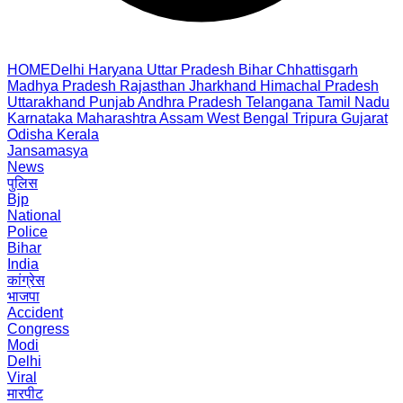
HOME
Delhi
Haryana
Uttar Pradesh
Bihar
Chhattisgarh
Madhya Pradesh
Rajasthan
Jharkhand
Himachal Pradesh
Uttarakhand
Punjab
Andhra Pradesh
Telangana
Tamil Nadu
Karnataka
Maharashtra
Assam
West Bengal
Tripura
Gujarat
Odisha
Kerala
Jansamasya
News
पुलिस
Bjp
National
Police
Bihar
India
कांग्रेस
भाजपा
Accident
Congress
Modi
Delhi
Viral
मारपीट