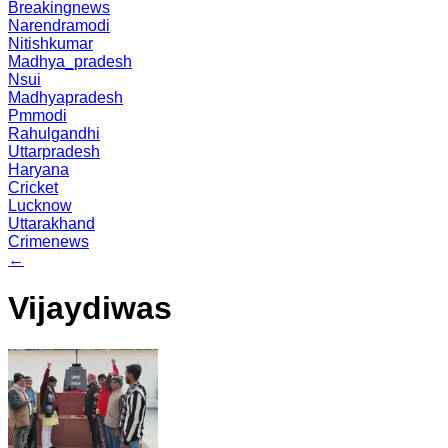
Breakingnews
Narendramodi
Nitishkumar
Madhya_pradesh
Nsui
Madhyapradesh
Pmmodi
Rahulgandhi
Uttarpradesh
Haryana
Cricket
Lucknow
Uttarakhand
Crimenews
←
Vijaydiwas