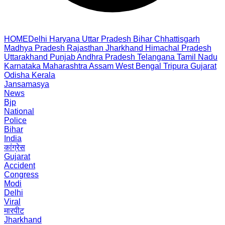
HOME
Delhi
Haryana
Uttar Pradesh
Bihar
Chhattisgarh
Madhya Pradesh
Rajasthan
Jharkhand
Himachal Pradesh
Uttarakhand
Punjab
Andhra Pradesh
Telangana
Tamil Nadu
Karnataka
Maharashtra
Assam
West Bengal
Tripura
Gujarat
Odisha
Kerala
Jansamasya
News
Bjp
National
Police
Bihar
India
कांग्रेस
Gujarat
Accident
Congress
Modi
Delhi
Viral
मारपीट
Jharkhand