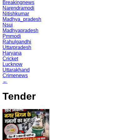
Breakingnews
Narendramodi
Nitishkumar
Madhya_pradesh
Nsui
Madhyapradesh
Pmmodi
Rahulgandhi
Uttarpradesh
Haryana
Cricket
Lucknow
Uttarakhand
Crimenews
←
Tender