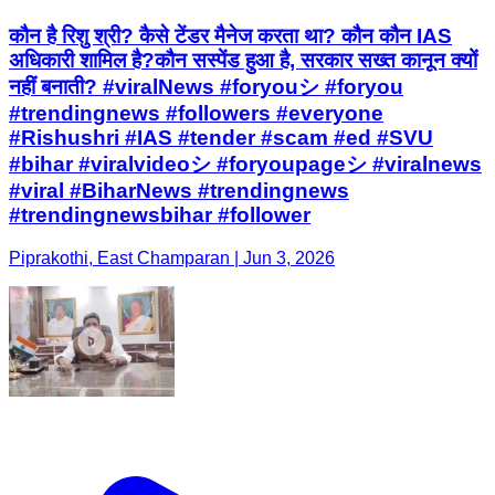
कौन है रिशु श्री? कैसे टेंडर मैनेज करता था? कौन कौन IAS
अधिकारी शामिल है?कौन सस्पेंड हुआ है, सरकार सख्त कानून क्यों
नहीं बनाती? #viralNews #foryouシ #foryou
#trendingnews #followers #everyone
#Rishushri #IAS #tender #scam #ed #SVU
#bihar #viralvideoシ #foryoupageシ #viralnews
#viral #BiharNews #trendingnews
#trendingnewsbihar #follower
Piprakothi, East Champaran | Jun 3, 2026