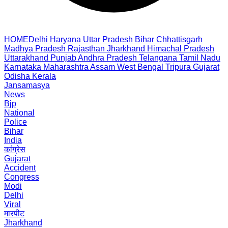
HOME
Delhi
Haryana
Uttar Pradesh
Bihar
Chhattisgarh
Madhya Pradesh
Rajasthan
Jharkhand
Himachal Pradesh
Uttarakhand
Punjab
Andhra Pradesh
Telangana
Tamil Nadu
Karnataka
Maharashtra
Assam
West Bengal
Tripura
Gujarat
Odisha
Kerala
Jansamasya
News
Bjp
National
Police
Bihar
India
कांग्रेस
Gujarat
Accident
Congress
Modi
Delhi
Viral
मारपीट
Jharkhand