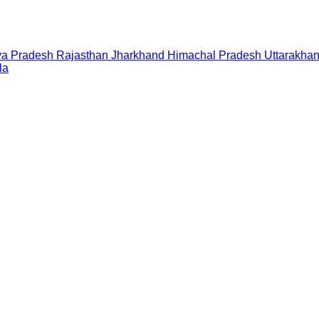
a Pradesh
Rajasthan
Jharkhand
Himachal Pradesh
Uttarakha
la