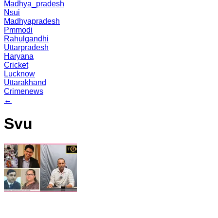
Madhya_pradesh
Nsui
Madhyapradesh
Pmmodi
Rahulgandhi
Uttarpradesh
Haryana
Cricket
Lucknow
Uttarakhand
Crimenews
←
Svu