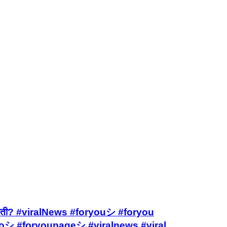
 नहीं बनाती? #viralNews #foryouシ #foryou
eoシ #foryoupageシ #viralnews #viral