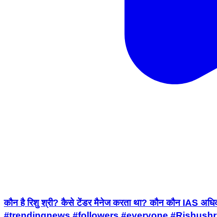
कौन है रिशु श्री? कैसे टेंडर मैनेज करता था? कौन कौन IAS अ
#trendingnews #followers #everyone #Rishushr