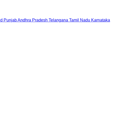
nd
Punjab
Andhra Pradesh
Telangana
Tamil Nadu
Karnataka