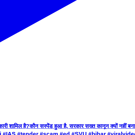
धिकारी शामिल है?कौन सस्पेंड हुआ है, सरकार सख्त कानून क्यों
i #IAS #tender #scam #ed #SVU #bihar #viralvid