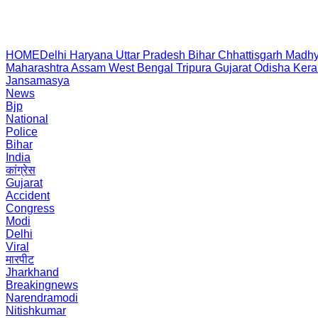
HOME
Delhi
Haryana
Uttar Pradesh
Bihar
Chhattisgarh
Madhy
Maharashtra
Assam
West Bengal
Tripura
Gujarat
Odisha
Kera
Jansamasya
News
Bjp
National
Police
Bihar
India
कांग्रेस
Gujarat
Accident
Congress
Modi
Delhi
Viral
मारपीट
Jharkhand
Breakingnews
Narendramodi
Nitishkumar