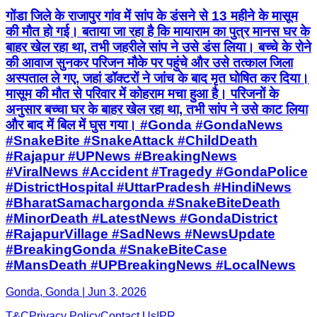
गोंडा जिले के राजापुर गांव में सांप के डंसने से 13 महीने के मासूम
की मौत हो गई। बताया जा रहा है कि मायाराम का पुत्र मानस घर के
बाहर खेल रहा था, तभी जहरीले सांप ने उसे डंस लिया। बच्चे के रोने
की आवाज सुनकर परिजन मौके पर पहुंचे और उसे तत्काल जिला
अस्पताल ले गए, जहां डॉक्टरों ने जांच के बाद मृत घोषित कर दिया।
मासूम की मौत से परिवार में कोहराम मचा हुआ है। परिजनों के
अनुसार बच्चा घर के बाहर खेल रहा था, तभी सांप ने उसे काट लिया
और बाद में बिल में घुस गया। #Gonda #GondaNews
#SnakeBite #SnakeAttack #ChildDeath
#Rajapur #UPNews #BreakingNews
#ViralNews #Accident #Tragedy #GondaPolice
#DistrictHospital #UttarPradesh #HindiNews
#BharatSamachargonda #SnakeBiteDeath
#MinorDeath #LatestNews #GondaDistrict
#RajapurVillage #SadNews #NewsUpdate
#BreakingGonda #SnakeBiteCase
#MansDeath #UPBreakingNews #LocalNews
Gonda, Gonda | Jun 3, 2026
T&C
Privacy Policy
Contact Us
IPR