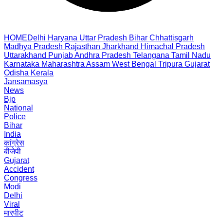
HOME
Delhi
Haryana
Uttar Pradesh
Bihar
Chhattisgarh
Madhya Pradesh
Rajasthan
Jharkhand
Himachal Pradesh
Uttarakhand
Punjab
Andhra Pradesh
Telangana
Tamil Nadu
Karnataka
Maharashtra
Assam
West Bengal
Tripura
Gujarat
Odisha
Kerala
Jansamasya
News
Bjp
National
Police
Bihar
India
कांग्रेस
बीजेपी
Gujarat
Accident
Congress
Modi
Delhi
Viral
मारपीट