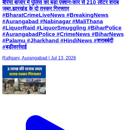
बैरिया बाजार में पुलिस का बड़ा एक्शनःकार से 210 लीटर शराब
जब्त,झारखंड के दो तस्कर गिरफ्तार
#BharatCrimeLiveNews #BreakingNews
#Aurangabad #Nabinagar #MaliThana
#LiquorRaid #LiquorSmuggling #BiharPolice
#AurangabadPolice #CrimeNews #BiharNews
#Palamu #Jharkhand #HindiNews #शराबबंदी
#बड़ीकार्रवाई
Rafiganj, Aurangabad | Jul 13, 2026