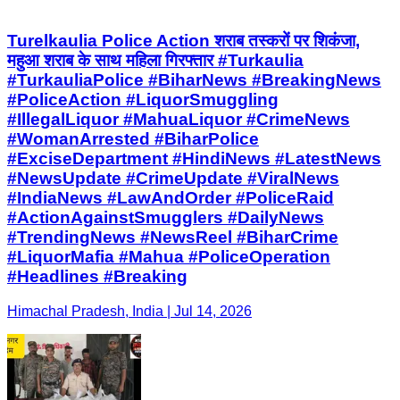
Turelkaulia Police Action शराब तस्करों पर शिकंजा,
महुआ शराब के साथ महिला गिरफ्तार #Turkaulia
#TurkauliaPolice #BiharNews #BreakingNews
#PoliceAction #LiquorSmuggling
#IllegalLiquor #MahuaLiquor #CrimeNews
#WomanArrested #BiharPolice
#ExciseDepartment #HindiNews #LatestNews
#NewsUpdate #CrimeUpdate #ViralNews
#IndiaNews #LawAndOrder #PoliceRaid
#ActionAgainstSmugglers #DailyNews
#TrendingNews #NewsReel #BiharCrime
#LiquorMafia #Mahua #PoliceOperation
#Headlines #Breaking
Himachal Pradesh, India | Jul 14, 2026