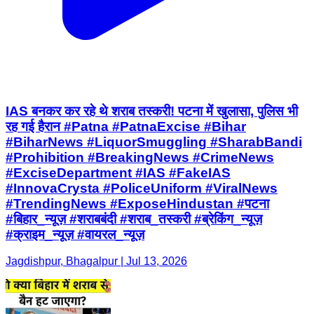
IAS बनकर कर रहे थे शराब तस्करी! पटना में खुलासा, पुलिस भी
रह गई हैरान #Patna #PatnaExcise #Bihar
#BiharNews #LiquorSmuggling #SharabBandi
#Prohibition #BreakingNews #CrimeNews
#ExciseDepartment #IAS #FakeIAS
#InnovaCrysta #PoliceUniform #ViralNews
#TrendingNews #ExposeHindustan #पटना
#बिहार_न्यूज़ #शराबबंदी #शराब_तस्करी #ब्रेकिंग_न्यूज़
#क्राइम_न्यूज़ #वायरल_न्यूज़
Jagdishpur, Bhagalpur | Jul 13, 2026