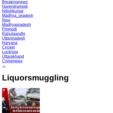
Breakingnews
Narendramodi
Nitishkumar
Madhya_pradesh
Nsui
Madhyapradesh
Pmmodi
Rahulgandhi
Uttarpradesh
Haryana
Cricket
Lucknow
Uttarakhand
Crimenews
←
Liquorsmuggling