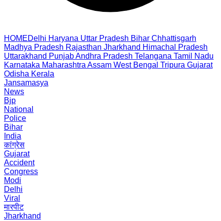
HOME
Delhi
Haryana
Uttar Pradesh
Bihar
Chhattisgarh
Madhya Pradesh
Rajasthan
Jharkhand
Himachal Pradesh
Uttarakhand
Punjab
Andhra Pradesh
Telangana
Tamil Nadu
Karnataka
Maharashtra
Assam
West Bengal
Tripura
Gujarat
Odisha
Kerala
Jansamasya
News
Bjp
National
Police
Bihar
India
कांग्रेस
Gujarat
Accident
Congress
Modi
Delhi
Viral
मारपीट
Jharkhand