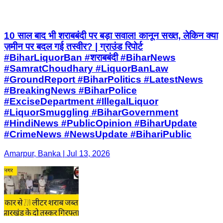
10 साल बाद भी शराबबंदी पर बड़ा सवाल! कानून सख्त, लेकिन क्या
ज़मीन पर बदल गई तस्वीर? | ग्राउंड रिपोर्ट
#BiharLiquorBan #शराबबंदी #BiharNews
#SamratChoudhary #LiquorBanLaw
#GroundReport #BiharPolitics #LatestNews
#BreakingNews #BiharPolice
#ExciseDepartment #IllegalLiquor
#LiquorSmuggling #BiharGovernment
#HindiNews #PublicOpinion #BiharUpdate
#CrimeNews #NewsUpdate #BihariPublic
Amarpur, Banka | Jul 13, 2026