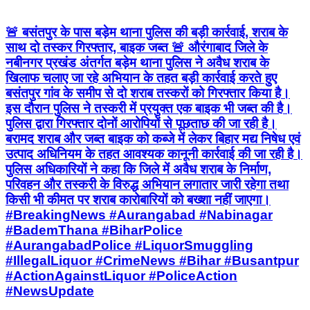
🚨 बसंतपुर के पास बड़ेम थाना पुलिस की बड़ी कार्रवाई, शराब के
साथ दो तस्कर गिरफ्तार, बाइक जब्त 🚨 औरंगाबाद जिले के
नबीनगर प्रखंड अंतर्गत बड़ेम थाना पुलिस ने अवैध शराब के
खिलाफ चलाए जा रहे अभियान के तहत बड़ी कार्रवाई करते हुए
बसंतपुर गांव के समीप से दो शराब तस्करों को गिरफ्तार किया है।
इस दौरान पुलिस ने तस्करी में प्रयुक्त एक बाइक भी जब्त की है।
पुलिस द्वारा गिरफ्तार दोनों आरोपियों से पूछताछ की जा रही है।
बरामद शराब और जब्त बाइक को कब्जे में लेकर बिहार मद्य निषेध एवं
उत्पाद अधिनियम के तहत आवश्यक कानूनी कार्रवाई की जा रही है।
पुलिस अधिकारियों ने कहा कि जिले में अवैध शराब के निर्माण,
परिवहन और तस्करी के विरुद्ध अभियान लगातार जारी रहेगा तथा
किसी भी कीमत पर शराब कारोबारियों को बख्शा नहीं जाएगा।
#BreakingNews #Aurangabad #Nabinagar
#BademThana #BiharPolice
#AurangabadPolice #LiquorSmuggling
#IllegalLiquor #CrimeNews #Bihar #Busantpur
#ActionAgainstLiquor #PoliceAction
#NewsUpdate