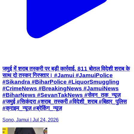
जमुई में शराब तस्करी पर बड़ी कार्रवाई, 811 बोतल विदेशी शराब के
साथ दो तस्कर गिरफ्तार। #Jamui #JamuiPolice
#Sikandra #BiharPolice #LiquorSmuggling
#CrimeNews #BreakingNews #JamuiNews
#BiharNews #SevanTakNews #सेवन_तक_न्यूज़
#जमुई #सिकंदरा #शराब_तस्करी #विदेशी_शराब #बिहार_पुलिस
#क्राइम_न्यूज़ #ब्रेकिंग_न्यूज़
Sono, Jamui | Jul 24, 2026