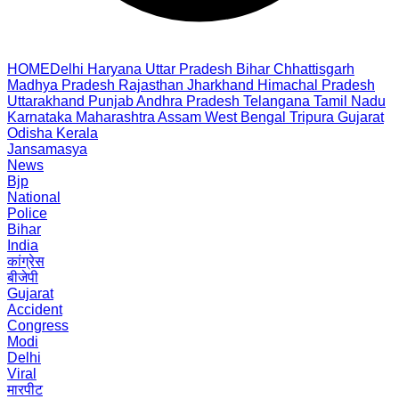
HOME
Delhi
Haryana
Uttar Pradesh
Bihar
Chhattisgarh
Madhya Pradesh
Rajasthan
Jharkhand
Himachal Pradesh
Uttarakhand
Punjab
Andhra Pradesh
Telangana
Tamil Nadu
Karnataka
Maharashtra
Assam
West Bengal
Tripura
Gujarat
Odisha
Kerala
Jansamasya
News
Bjp
National
Police
Bihar
India
कांग्रेस
बीजेपी
Gujarat
Accident
Congress
Modi
Delhi
Viral
मारपीट