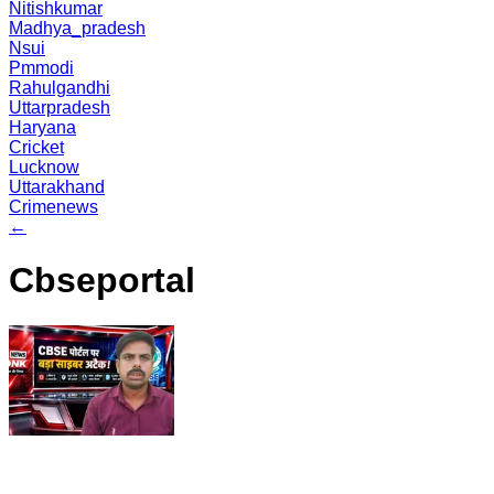
Nitishkumar
Madhya_pradesh
Nsui
Pmmodi
Rahulgandhi
Uttarpradesh
Haryana
Cricket
Lucknow
Uttarakhand
Crimenews
←
Cbseportal