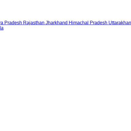
a Pradesh
Rajasthan
Jharkhand
Himachal Pradesh
Uttarakha
la