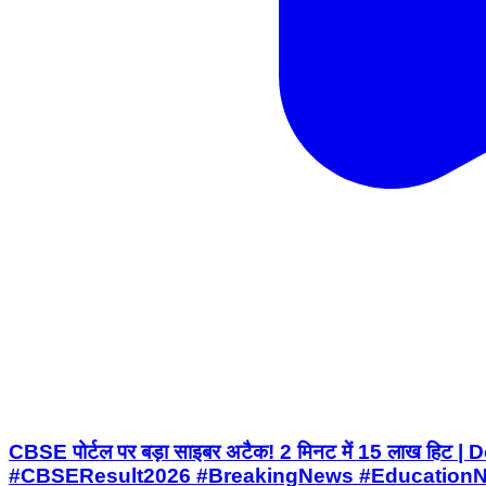
CBSE पोर्टल पर बड़ा साइबर अटैक! 2 मिनट में 15 लाख 
#CBSEResult2026 #BreakingNews #EducationNe