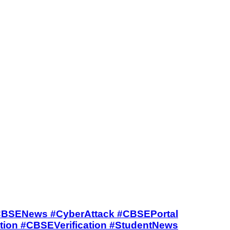
 #CBSE #CBSENews #CyberAttack #CBSEPortal
ion #CBSEVerification #StudentNews