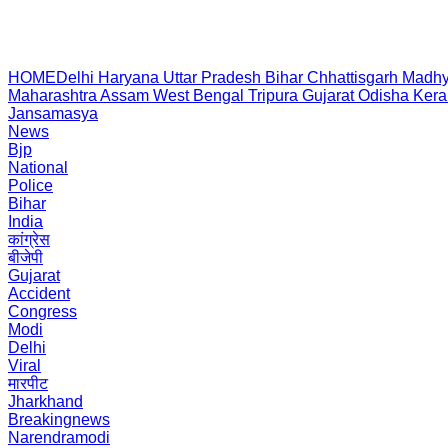
HOME
Delhi
Haryana
Uttar Pradesh
Bihar
Chhattisgarh
Madhy
Maharashtra
Assam
West Bengal
Tripura
Gujarat
Odisha
Kera
Jansamasya
News
Bjp
National
Police
Bihar
India
कांग्रेस
बीजेपी
Gujarat
Accident
Congress
Modi
Delhi
Viral
मारपीट
Jharkhand
Breakingnews
Narendramodi