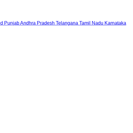
nd
Punjab
Andhra Pradesh
Telangana
Tamil Nadu
Karnataka