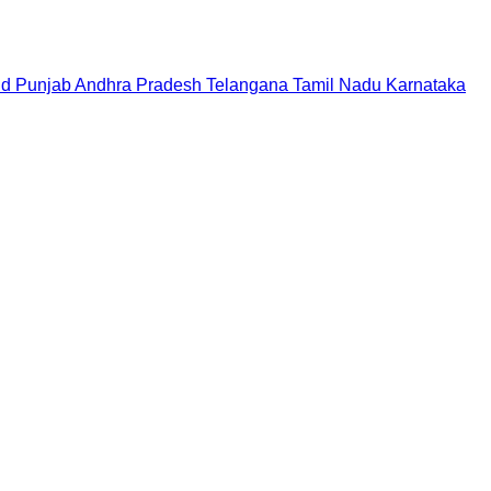
nd
Punjab
Andhra Pradesh
Telangana
Tamil Nadu
Karnataka