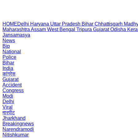
HOME
Delhi
Haryana
Uttar Pradesh
Bihar
Chhattisgarh
Madhy
Maharashtra
Assam
West Bengal
Tripura
Gujarat
Odisha
Kera
Jansamasya
News
Bjp
National
Police
Bihar
India
कांग्रेस
Gujarat
Accident
Congress
Modi
Delhi
Viral
मारपीट
Jharkhand
Breakingnews
Narendramodi
Nitishkumar