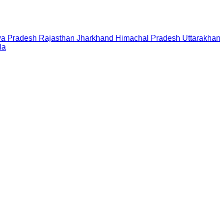
a Pradesh
Rajasthan
Jharkhand
Himachal Pradesh
Uttarakha
la