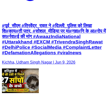
#पूर्व_सीएम #त्रिवेंद्र_रावत ने #दिल्ली_पुलिस को लिखा
शि#काय#ती पत्र, #सोशल_मीडिया पर मा#नहा#नि के आ#रोप में
का#र्रवा#ई की मांग #AwaazIndiaNational
#Uttarakhand #EXCM #TrivendraSinghRawat
#DelhiPolice #SocialMedia #ComplaintLetter
#DefamationAllegations #viralnews
Kichha, Udham Singh Nagar | Jun 9, 2026