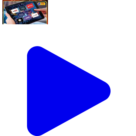
#OTT और #सोशल_मीडिया पर अश्लील कंटेंट को लेकर सख्त