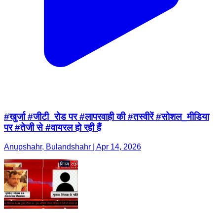
#खुर्जा #जीटी_रोड पर #लापरवाही की #तस्वीरें #सोशल_मीडिया
पर #तेजी से #वायरल हो रही हैं
Anupshahr, Bulandshahr | Apr 14, 2026