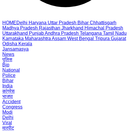
HOME
Delhi
Haryana
Uttar Pradesh
Bihar
Chhattisgarh
Madhya Pradesh
Rajasthan
Jharkhand
Himachal Pradesh
Uttarakhand
Punjab
Andhra Pradesh
Telangana
Tamil Nadu
Karnataka
Maharashtra
Assam
West Bengal
Tripura
Gujarat
Odisha
Kerala
Jansamasya
News
पुलिस
Bjp
National
Police
Bihar
India
कांग्रेस
भाजपा
Accident
Congress
Modi
Delhi
Viral
मारपीट