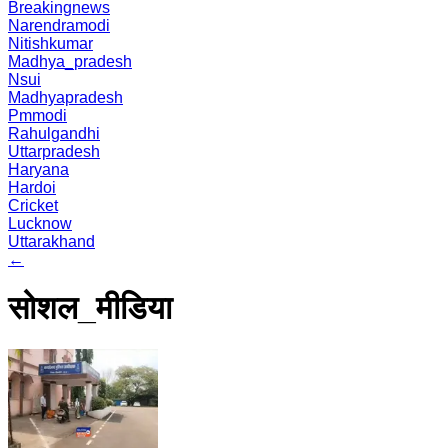
Breakingnews
Narendramodi
Nitishkumar
Madhya_pradesh
Nsui
Madhyapradesh
Pmmodi
Rahulgandhi
Uttarpradesh
Haryana
Hardoi
Cricket
Lucknow
Uttarakhand
←
सोशल_मीडिया