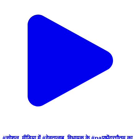
#सोशल_मीडिया में #देवतालाब_विधायक के #paपुष्पेंद्रगौतम का