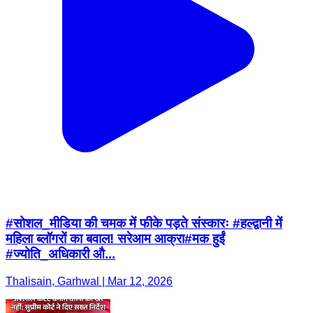
#सोशल_मीडिया की चमक में फीके पड़ते संस्कारः #हल्द्वानी में
महिला ब्लॉगरों का बवाल! सरेआम आक्रा#मक हुईं
#ज्योति_अधिकारी औ...
Thalisain, Garhwal | Mar 12, 2026