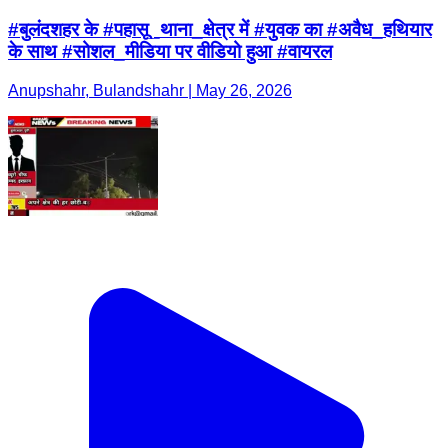
#बुलंदशहर के #पहासू_थाना_क्षेत्र में #युवक का #अवैध_हथियार
के साथ #सोशल_मीडिया पर वीडियो हुआ #वायरल
Anupshahr, Bulandshahr | May 26, 2026