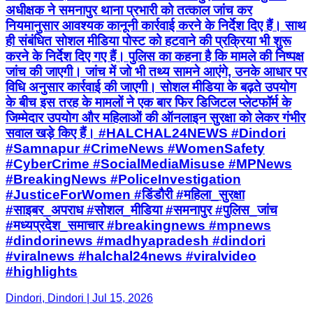
अधीक्षक ने समनापुर थाना प्रभारी को तत्काल जांच कर
नियमानुसार आवश्यक कानूनी कार्रवाई करने के निर्देश दिए हैं। साथ
ही संबंधित सोशल मीडिया पोस्ट को हटवाने की प्रक्रिया भी शुरू
करने के निर्देश दिए गए हैं। पुलिस का कहना है कि मामले की निष्पक्ष
जांच की जाएगी। जांच में जो भी तथ्य सामने आएंगे, उनके आधार पर
विधि अनुसार कार्रवाई की जाएगी। सोशल मीडिया के बढ़ते उपयोग
के बीच इस तरह के मामलों ने एक बार फिर डिजिटल प्लेटफॉर्म के
जिम्मेदार उपयोग और महिलाओं की ऑनलाइन सुरक्षा को लेकर गंभीर
सवाल खड़े किए हैं। #HALCHAL24NEWS #Dindori
#Samnapur #CrimeNews #WomenSafety
#CyberCrime #SocialMediaMisuse #MPNews
#BreakingNews #PoliceInvestigation
#JusticeForWomen #डिंडौरी #महिला_सुरक्षा
#साइबर_अपराध #सोशल_मीडिया #समनापुर #पुलिस_जांच
#मध्यप्रदेश_समाचार #breakingnews #mpnews
#dindorinews #madhyapradesh #dindori
#viralnews #halchal24news #viralvideo
#highlights
Dindori, Dindori | Jul 15, 2026