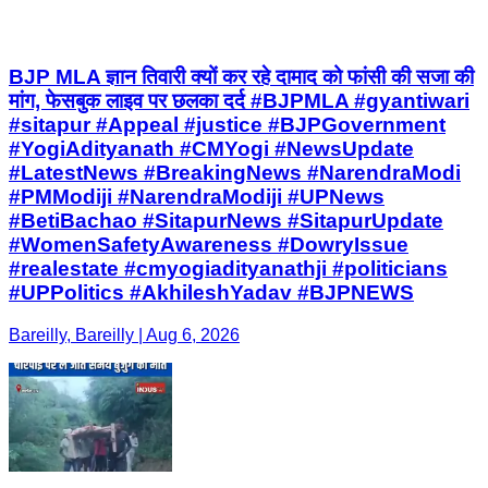
BJP MLA ज्ञान तिवारी क्यों कर रहे दामाद को फांसी की सजा की
मांग, फेसबुक लाइव पर छलका दर्द #BJPMLA #gyantiwari
#sitapur #Appeal #justice #BJPGovernment
#YogiAdityanath #CMYogi #NewsUpdate
#LatestNews #BreakingNews #NarendraModi
#PMModiji #NarendraModiji #UPNews
#BetiBachao #SitapurNews #SitapurUpdate
#WomenSafetyAwareness #DowryIssue
#realestate #cmyogiadityanathji #politicians
#UPPolitics #AkhileshYadav #BJPNEWS
Bareilly, Bareilly | Aug 6, 2026