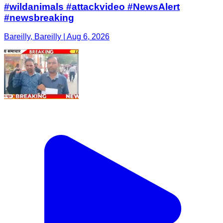
#wildanimals #attackvideo #NewsAlert
#newsbreaking
Bareilly, Bareilly | Aug 6, 2026