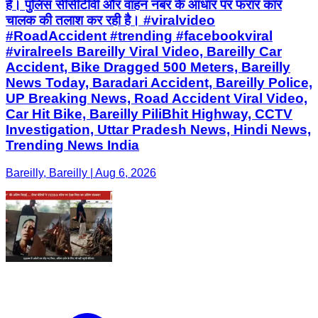
है। पुलिस सीसीटीवी और वाहन नंबर के आधार पर फरार कार
चालक की तलाश कर रही है। #viralvideo
#RoadAccident #trending #facebookviral
#viralreels Bareilly Viral Video, Bareilly Car
Accident, Bike Dragged 500 Meters, Bareilly
News Today, Baradari Accident, Bareilly Police,
UP Breaking News, Road Accident Viral Video,
Car Hit Bike, Bareilly PiliBhit Highway, CCTV
Investigation, Uttar Pradesh News, Hindi News,
Trending News India
Bareilly, Bareilly | Aug 6, 2026