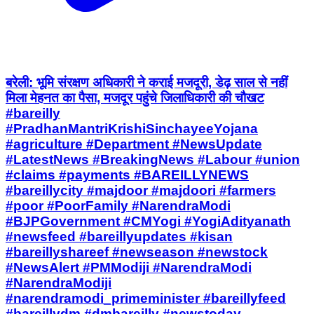
बरेली: भूमि संरक्षण अधिकारी ने कराई मजदूरी, डेढ़ साल से नहीं
मिला मेहनत का पैसा, मजदूर पहुंचे जिलाधिकारी की चौखट
#bareilly
#PradhanMantriKrishiSinchayeeYojana
#agriculture #Department #NewsUpdate
#LatestNews #BreakingNews #Labour #union
#claims #payments #BAREILLYNEWS
#bareillycity #majdoor #majdoori #farmers
#poor #PoorFamily #NarendraModi
#BJPGovernment #CMYogi #YogiAdityanath
#newsfeed #bareillyupdates #kisan
#bareillyshareef #newseason #newstock
#NewsAlert #PMModiji #NarendraModi
#NarendraModiji
#narendramodi_primeminister #bareillyfeed
#bareillydm #dmbareilly #newstoday