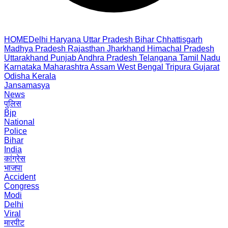
HOME
Delhi
Haryana
Uttar Pradesh
Bihar
Chhattisgarh
Madhya Pradesh
Rajasthan
Jharkhand
Himachal Pradesh
Uttarakhand
Punjab
Andhra Pradesh
Telangana
Tamil Nadu
Karnataka
Maharashtra
Assam
West Bengal
Tripura
Gujarat
Odisha
Kerala
Jansamasya
News
पुलिस
Bjp
National
Police
Bihar
India
कांग्रेस
भाजपा
Accident
Congress
Modi
Delhi
Viral
मारपीट