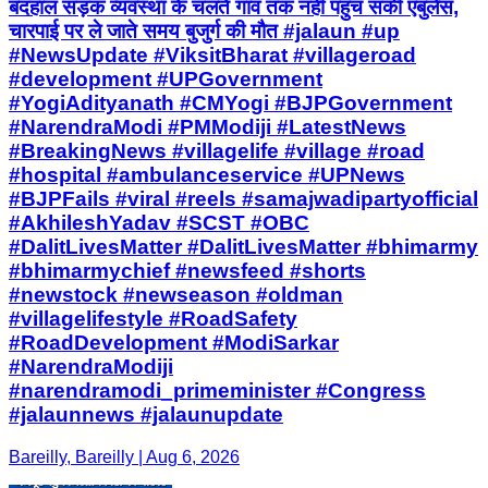
बदहाल सड़क व्यवस्था के चलते गांव तक नहीं पहुंच सकी एंबुलेंस,
चारपाई पर ले जाते समय बुजुर्ग की मौत #jalaun #up
#NewsUpdate #ViksitBharat #villageroad
#development #UPGovernment
#YogiAdityanath #CMYogi #BJPGovernment
#NarendraModi #PMModiji #LatestNews
#BreakingNews #villagelife #village #road
#hospital #ambulanceservice #UPNews
#BJPFails #viral #reels #samajwadipartyofficial
#AkhileshYadav #SCST #OBC
#DalitLivesMatter #DalitLivesMatter #bhimarmy
#bhimarmychief #newsfeed #shorts
#newstock #newseason #oldman
#villagelifestyle #RoadSafety
#RoadDevelopment #ModiSarkar
#NarendraModiji
#narendramodi_primeminister #Congress
#jalaunnews #jalaunupdate
Bareilly, Bareilly | Aug 6, 2026