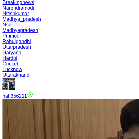
Breakingnews
Narendramodi
Nitishkumar
Madhya_pradesh
Nsui
Madhyapradesh
Pmmodi
Rahulgandhi
Uttarpradesh
Haryana
Hardoi
Cricket
Lucknow
Uttarakhand
hali356211