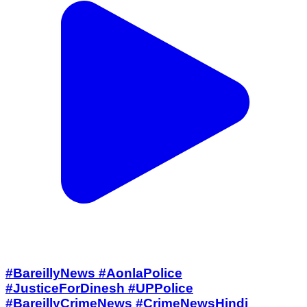
#BareillyNews #AonlaPolice
#JusticeForDinesh #UPPolice
#BareillyCrimeNews #CrimeNewsHindi