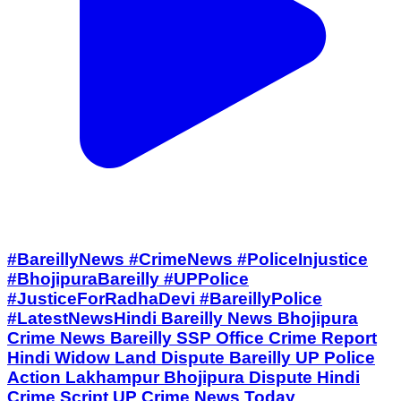
#BareillyNews #CrimeNews #PoliceInjustice
#BhojipuraBareilly #UPPolice
#JusticeForRadhaDevi #BareillyPolice
#LatestNewsHindi Bareilly News Bhojipura
Crime News Bareilly SSP Office Crime Report
Hindi Widow Land Dispute Bareilly UP Police
Action Lakhampur Bhojipura Dispute Hindi
Crime Script UP Crime News Today