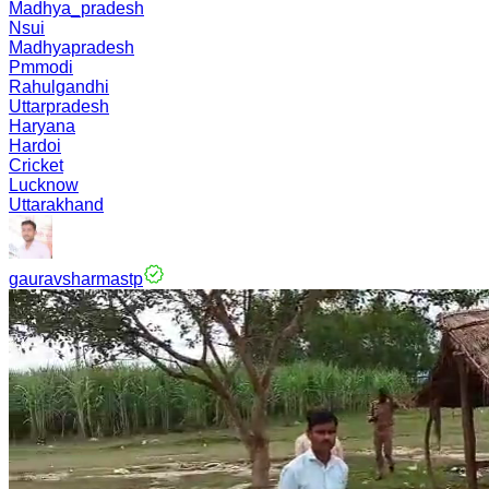
Madhya_pradesh
Nsui
Madhyapradesh
Pmmodi
Rahulgandhi
Uttarpradesh
Haryana
Hardoi
Cricket
Lucknow
Uttarakhand
gauravsharmastp