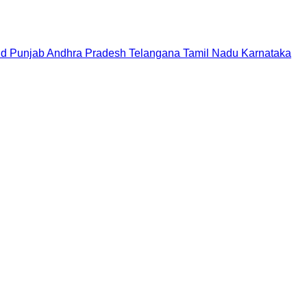
nd
Punjab
Andhra Pradesh
Telangana
Tamil Nadu
Karnataka