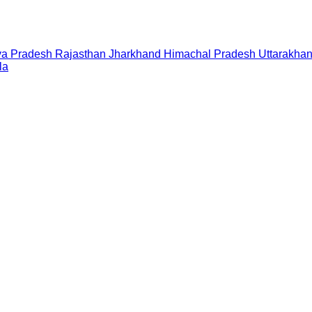
a Pradesh
Rajasthan
Jharkhand
Himachal Pradesh
Uttarakha
la