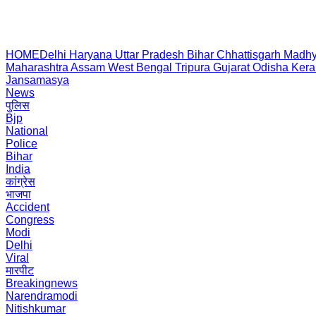
HOME
Delhi
Haryana
Uttar Pradesh
Bihar
Chhattisgarh
Madhy
Maharashtra
Assam
West Bengal
Tripura
Gujarat
Odisha
Kera
Jansamasya
News
पुलिस
Bjp
National
Police
Bihar
India
कांग्रेस
भाजपा
Accident
Congress
Modi
Delhi
Viral
मारपीट
Breakingnews
Narendramodi
Nitishkumar