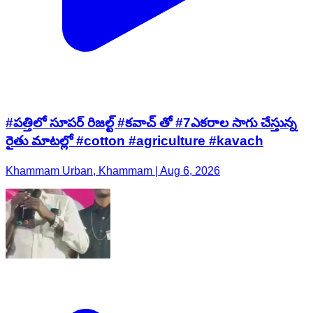
#పత్తిలో సూపర్ రిజల్ట్ #కవాచ్ తో #7ఎకరాల సాగు చేస్తున్న
రైతు మాటల్లో #cotton #agriculture #kavach
Khammam Urban, Khammam | Aug 6, 2026