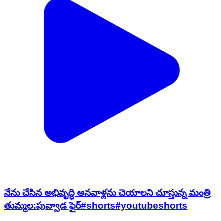
నేను చేసిన అభివృద్ధి ఆనవాళ్లను చెయాలని చూస్తున్న మంత్రి
తుమ్మల:పువ్వాడ ఫైర్#shorts#youtubeshorts