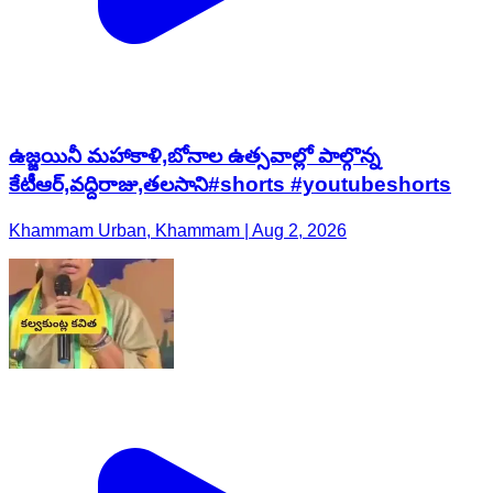
ఉజ్జయినీ మహాకాళి,బోనాల ఉత్సవాల్లో పాల్గొన్న
కేటీఆర్,వద్దిరాజు,తలసాని#shorts #youtubeshorts
Khammam Urban, Khammam | Aug 2, 2026