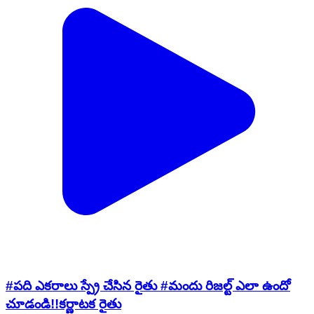
#పది ఎకరాలు స్ప్రే చేసిన రైతు #మందు రిజల్ట్ ఎలా ఉందో
చూడండి!!కర్ణాటక రైతు