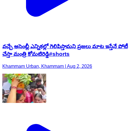
వచ్చే అసెంబ్లీ ఎన్నికల్లో గెలిపిస్తామని ప్రజలు మాట ఇస్తేనే పోటీ
చేస్తా మంత్రి కోమటిరెడ్డి#shorts
Khammam Urban, Khammam | Aug 2, 2026