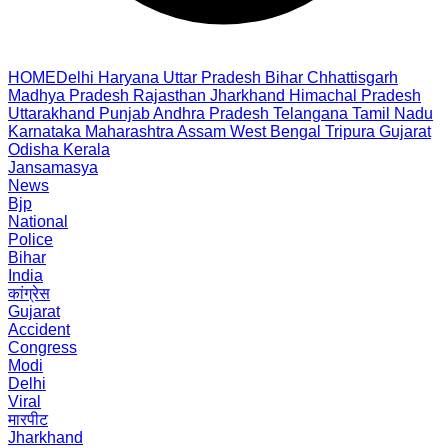
HOME
Delhi
Haryana
Uttar Pradesh
Bihar
Chhattisgarh
Madhya Pradesh
Rajasthan
Jharkhand
Himachal Pradesh
Uttarakhand
Punjab
Andhra Pradesh
Telangana
Tamil Nadu
Karnataka
Maharashtra
Assam
West Bengal
Tripura
Gujarat
Odisha
Kerala
Jansamasya
News
Bjp
National
Police
Bihar
India
कांग्रेस
Gujarat
Accident
Congress
Modi
Delhi
Viral
मारपीट
Jharkhand