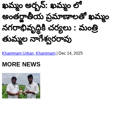
ఖమ్మం అర్బన్: ఖమ్మం లో
అంతర్జాతీయ ప్రమాణాలతో ఖమ్మం
నగరాభివృద్ధికి చర్యలు : మంత్రి
తుమ్మల నాగేశ్వరరావు
Khammam Urban, Khammam
|
Dec 14, 2025
MORE NEWS