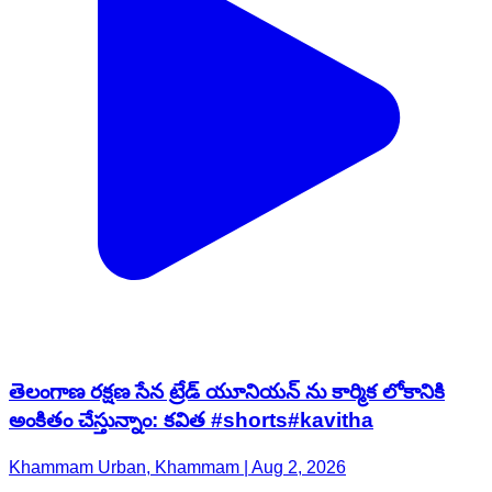
తెలంగాణ రక్షణ సేన ట్రేడ్ యూనియన్ ను కార్మిక లోకానికి
అంకితం చేస్తున్నాం: కవిత #shorts#kavitha
Khammam Urban, Khammam | Aug 2, 2026