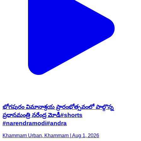
భోగపురం విమానాశ్రయ ప్రారంభోత్సవంలో పాల్గొన్న
ప్రధానమంత్రి నరేంద్ర మోడీ#shorts
#narendramodi#andra
Khammam Urban, Khammam | Aug 1, 2026