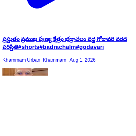
ప్రస్తుతం ప్రముఖ పుణ్య క్షేత్రం భద్రాచలం వద్ద గోదావరి వరద
పరిస్తితి#shorts#badrachalm#godavari
Khammam Urban, Khammam | Aug 1, 2026