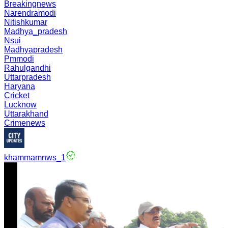
Breakingnews
Narendramodi
Nitishkumar
Madhya_pradesh
Nsui
Madhyapradesh
Pmmodi
Rahulgandhi
Uttarpradesh
Haryana
Cricket
Lucknow
Uttarakhand
Crimenews
khammamnws_1