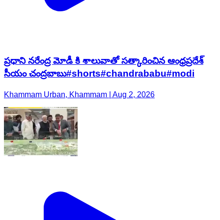
ప్రధాని నరేంద్ర మోడీ కి శాలువాతో సత్కారించిన ఆంధ్రప్రదేశ్
సీయం చంద్రబాబు#shorts#chandrababu#modi
Khammam Urban, Khammam | Aug 2, 2026