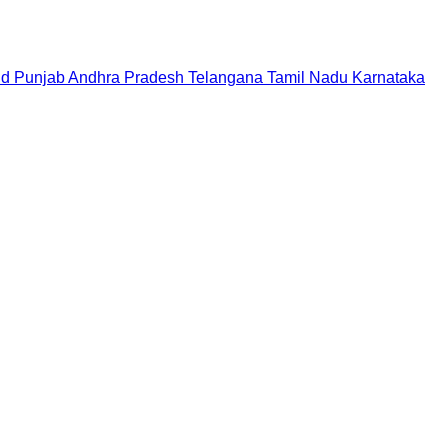
nd
Punjab
Andhra Pradesh
Telangana
Tamil Nadu
Karnataka