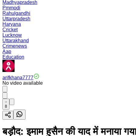
Madhyapradesh
Pmmodi
Rahulgandhi
Uttarpradesh
Haryana
Cricket
Lucknow
Uttarakhand
Crimenews
Aap
Education
arifkhana7777
No video available
8
बड़ौद: इमाम हुसैन की याद में मनाया गया