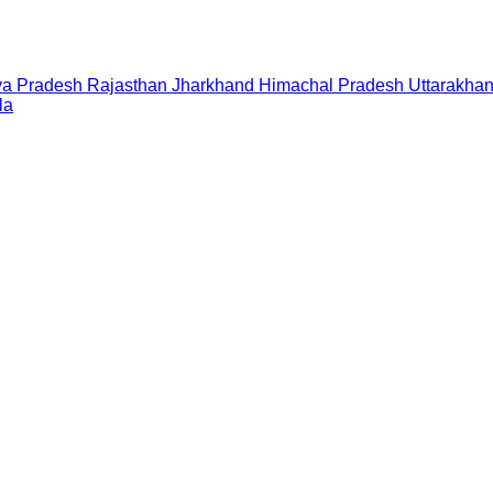
a Pradesh
Rajasthan
Jharkhand
Himachal Pradesh
Uttarakha
la