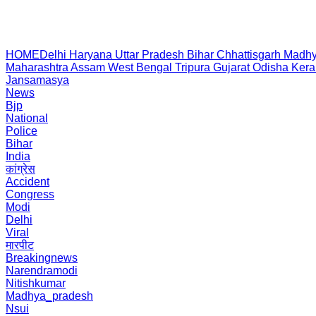
HOME
Delhi
Haryana
Uttar Pradesh
Bihar
Chhattisgarh
Madhy
Maharashtra
Assam
West Bengal
Tripura
Gujarat
Odisha
Kera
Jansamasya
News
Bjp
National
Police
Bihar
India
कांग्रेस
Accident
Congress
Modi
Delhi
Viral
मारपीट
Breakingnews
Narendramodi
Nitishkumar
Madhya_pradesh
Nsui