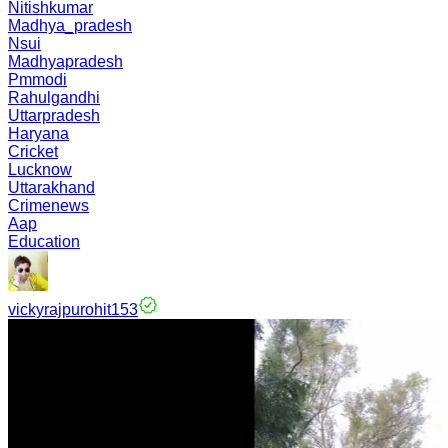
Nitishkumar
Madhya_pradesh
Nsui
Madhyapradesh
Pmmodi
Rahulgandhi
Uttarpradesh
Haryana
Cricket
Lucknow
Uttarakhand
Crimenews
Aap
Education
vickyrajpurohit153