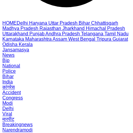
HOME
Delhi
Haryana
Uttar Pradesh
Bihar
Chhattisgarh
Madhya Pradesh
Rajasthan
Jharkhand
Himachal Pradesh
Uttarakhand
Punjab
Andhra Pradesh
Telangana
Tamil Nadu
Karnataka
Maharashtra
Assam
West Bengal
Tripura
Gujarat
Odisha
Kerala
Jansamasya
News
Bjp
National
Police
Bihar
India
कांग्रेस
Accident
Congress
Modi
Delhi
Viral
मारपीट
Breakingnews
Narendramodi