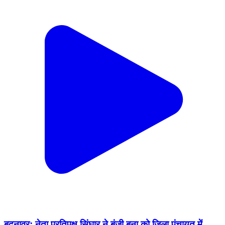
बदनावर: नेता प्रतिपक्ष सिंघार ने बंजी बना को जिला पंचायत में