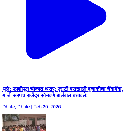
धुळे: फाशीपूल चौकात थरार; एसटी बसखाली दुचाकीचा चेंदामेंदा,
माजी सरपंच राजेंद्र सोनवणे बालंबाल बचावले!
Dhule, Dhule | Feb 20, 2026