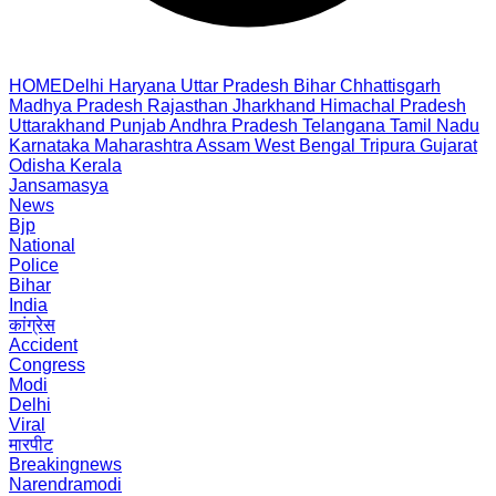
HOME
Delhi
Haryana
Uttar Pradesh
Bihar
Chhattisgarh
Madhya Pradesh
Rajasthan
Jharkhand
Himachal Pradesh
Uttarakhand
Punjab
Andhra Pradesh
Telangana
Tamil Nadu
Karnataka
Maharashtra
Assam
West Bengal
Tripura
Gujarat
Odisha
Kerala
Jansamasya
News
Bjp
National
Police
Bihar
India
कांग्रेस
Accident
Congress
Modi
Delhi
Viral
मारपीट
Breakingnews
Narendramodi