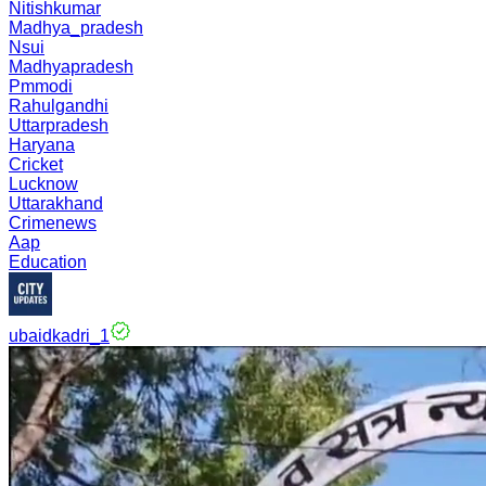
Nitishkumar
Madhya_pradesh
Nsui
Madhyapradesh
Pmmodi
Rahulgandhi
Uttarpradesh
Haryana
Cricket
Lucknow
Uttarakhand
Crimenews
Aap
Education
ubaidkadri_1