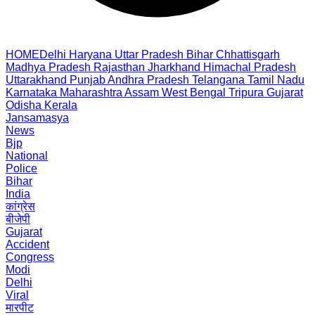
HOME
Delhi
Haryana
Uttar Pradesh
Bihar
Chhattisgarh
Madhya Pradesh
Rajasthan
Jharkhand
Himachal Pradesh
Uttarakhand
Punjab
Andhra Pradesh
Telangana
Tamil Nadu
Karnataka
Maharashtra
Assam
West Bengal
Tripura
Gujarat
Odisha
Kerala
Jansamasya
News
Bjp
National
Police
Bihar
India
कांग्रेस
बीजेपी
Gujarat
Accident
Congress
Modi
Delhi
Viral
मारपीट