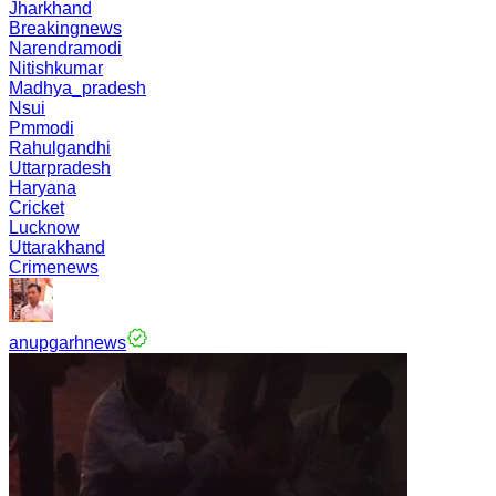
Jharkhand
Breakingnews
Narendramodi
Nitishkumar
Madhya_pradesh
Nsui
Pmmodi
Rahulgandhi
Uttarpradesh
Haryana
Cricket
Lucknow
Uttarakhand
Crimenews
anupgarhnews