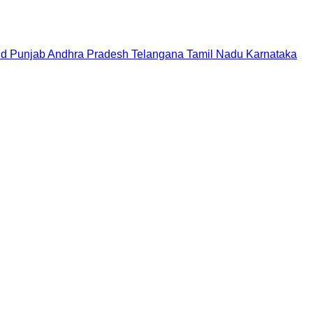
nd
Punjab
Andhra Pradesh
Telangana
Tamil Nadu
Karnataka