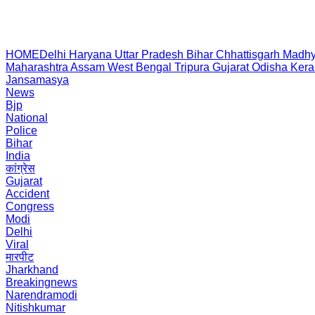
HOME
Delhi
Haryana
Uttar Pradesh
Bihar
Chhattisgarh
Madhy
Maharashtra
Assam
West Bengal
Tripura
Gujarat
Odisha
Kera
Jansamasya
News
Bjp
National
Police
Bihar
India
कांग्रेस
Gujarat
Accident
Congress
Modi
Delhi
Viral
मारपीट
Jharkhand
Breakingnews
Narendramodi
Nitishkumar