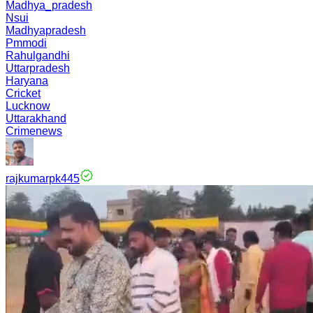
Madhya_pradesh
Nsui
Madhyapradesh
Pmmodi
Rahulgandhi
Uttarpradesh
Haryana
Cricket
Lucknow
Uttarakhand
Crimenews
rajkumarpk445