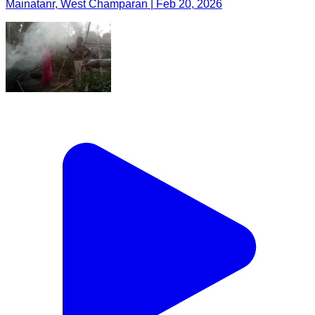
Mainatanr, West Champaran | Feb 20, 2026