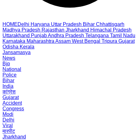
HOME
Delhi
Haryana
Uttar Pradesh
Bihar
Chhattisgarh
Madhya Pradesh
Rajasthan
Jharkhand
Himachal Pradesh
Uttarakhand
Punjab
Andhra Pradesh
Telangana
Tamil Nadu
Karnataka
Maharashtra
Assam
West Bengal
Tripura
Gujarat
Odisha
Kerala
Jansamasya
News
Bjp
National
Police
Bihar
India
कांग्रेस
Gujarat
Accident
Congress
Modi
Delhi
Viral
मारपीट
Jharkhand