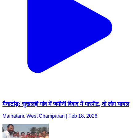
मैनाटांड़: सुखलही गांव में जमीनी विवाद में मारपीट, दो लोग घायल
Mainatanr, West Champaran | Feb 18, 2026