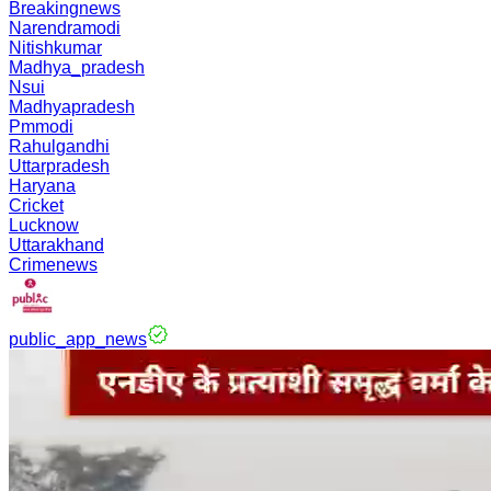
Breakingnews
Narendramodi
Nitishkumar
Madhya_pradesh
Nsui
Madhyapradesh
Pmmodi
Rahulgandhi
Uttarpradesh
Haryana
Cricket
Lucknow
Uttarakhand
Crimenews
public_app_news