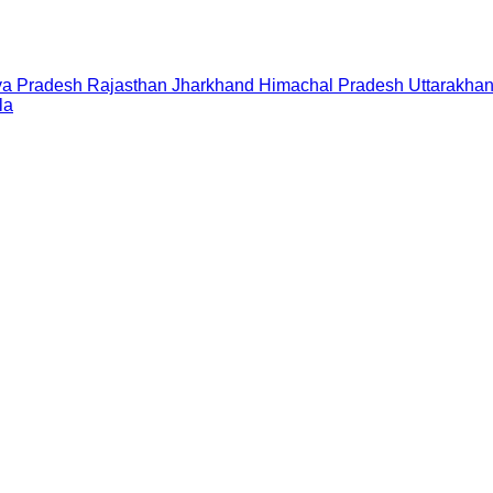
a Pradesh
Rajasthan
Jharkhand
Himachal Pradesh
Uttarakha
la