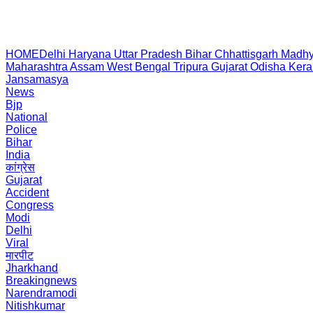
HOME
Delhi
Haryana
Uttar Pradesh
Bihar
Chhattisgarh
Madhy
Maharashtra
Assam
West Bengal
Tripura
Gujarat
Odisha
Kera
Jansamasya
News
Bjp
National
Police
Bihar
India
कांग्रेस
Gujarat
Accident
Congress
Modi
Delhi
Viral
मारपीट
Jharkhand
Breakingnews
Narendramodi
Nitishkumar