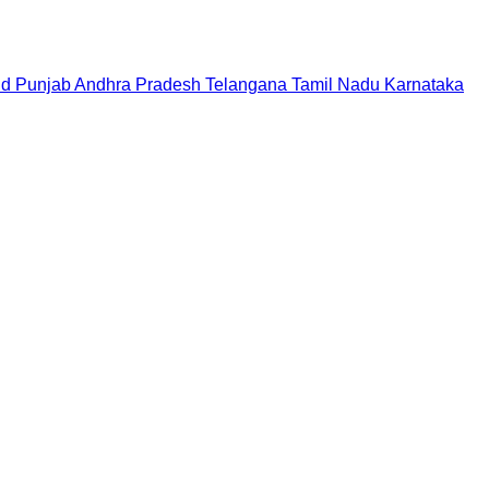
nd
Punjab
Andhra Pradesh
Telangana
Tamil Nadu
Karnataka