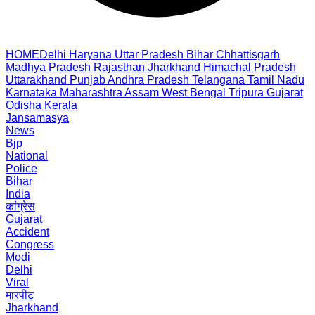
HOME
Delhi
Haryana
Uttar Pradesh
Bihar
Chhattisgarh
Madhya Pradesh
Rajasthan
Jharkhand
Himachal Pradesh
Uttarakhand
Punjab
Andhra Pradesh
Telangana
Tamil Nadu
Karnataka
Maharashtra
Assam
West Bengal
Tripura
Gujarat
Odisha
Kerala
Jansamasya
News
Bjp
National
Police
Bihar
India
कांग्रेस
Gujarat
Accident
Congress
Modi
Delhi
Viral
मारपीट
Jharkhand