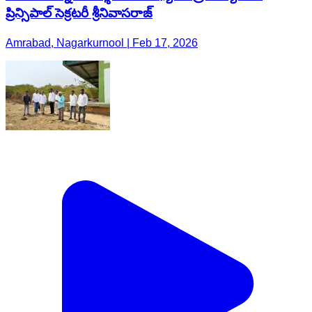
ప్రిన్సిపాల్ సెక్రటరీ శ్రీనివాసరాజ్
Amrabad, Nagarkurnool | Feb 17, 2026