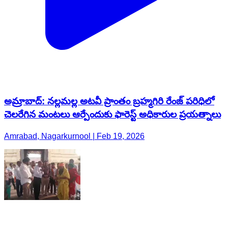
అమ్రాబాద్: నల్లమల్ల అటవీ ప్రాంతం బ్రహ్మగిరి రేంజ్ పరిధిలో
చెలరేగిన మంటలు ఆర్పేందుకు ఫారెస్ట్ అధికారుల ప్రయత్నాలు
Amrabad, Nagarkurnool | Feb 19, 2026