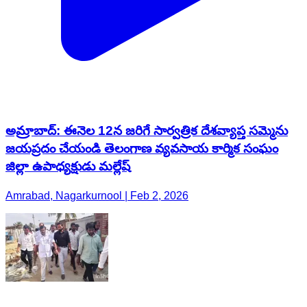
అమ్రాబాద్: ఈనెల 12న జరిగే సార్వత్రిక దేశవ్యాప్త సమ్మెను
జయప్రదం చేయండి తెలంగాణ వ్యవసాయ కార్మిక సంఘం
జిల్లా ఉపాధ్యక్షుడు మల్లేష్
Amrabad, Nagarkurnool | Feb 2, 2026