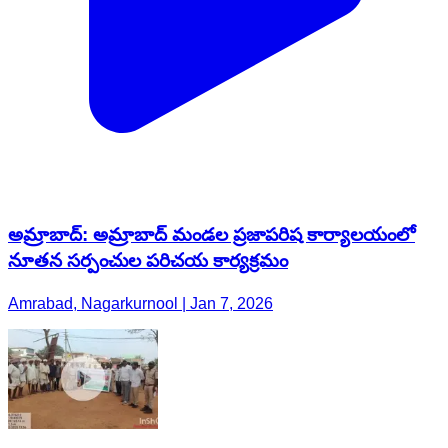
అమ్రాబాద్: అమ్రాబాద్ మండల ప్రజాపరిష కార్యాలయంలో
నూతన సర్పంచుల పరిచయ కార్యక్రమం
Amrabad, Nagarkurnool | Jan 7, 2026