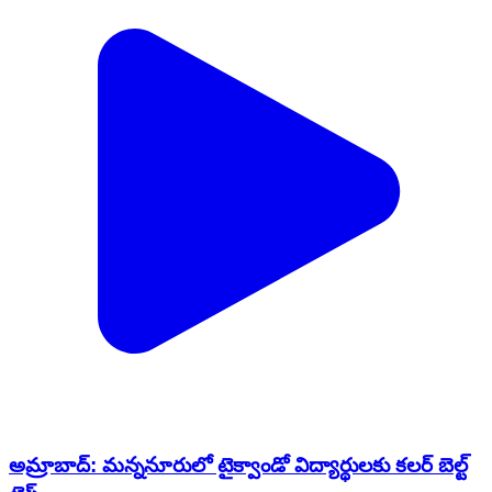
అమ్రాబాద్: మన్ననూరులో టైక్వాండో విద్యార్థులకు కలర్ బెల్ట్