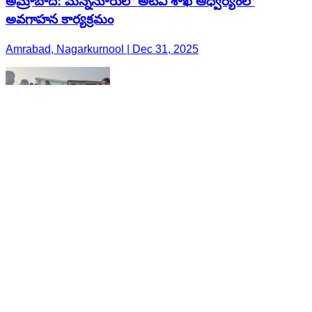
అమ్రాబాద్: మన్ననూరులో అటవీ శాఖ ఆధ్వర్యంలో
అవగాహన కార్యక్రమం
Amrabad, Nagarkurnool | Dec 31, 2025