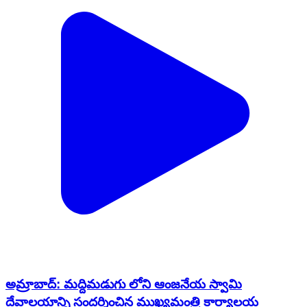
అమ్రాబాద్: మద్దిమడుగు లోని ఆంజనేయ స్వామి
దేవాలయాన్ని సందర్శించిన ముఖ్యమంత్రి కార్యాలయ