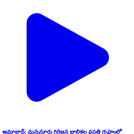
అమ్రాబాద్: మన్ననూరు గిరిజన బాలికల వసతి గృహంలో