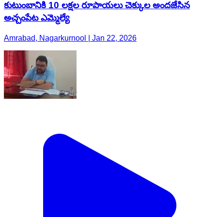
కుటుంబానికి 10 లక్షల రూపాయలు చెక్కుల అందజేసిన
అచ్చంపేట ఎమ్మెల్యే
Amrabad, Nagarkurnool | Jan 22, 2026