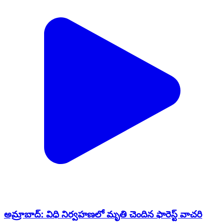
అమ్రాబాద్: విధి నిర్వహణలో మృతి చెందిన ఫారెస్ట్ వాచరి