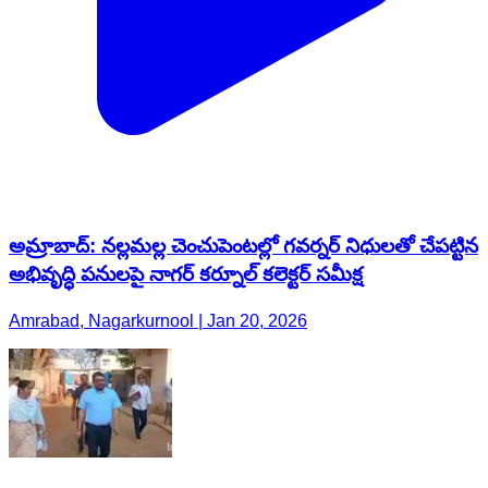
అమ్రాబాద్: నల్లమల్ల చెంచుపెంటల్లో గవర్నర్ నిధులతో చేపట్టిన
అభివృద్ధి పనులపై నాగర్ కర్నూల్ కలెక్టర్ సమీక్ష
Amrabad, Nagarkurnool | Jan 20, 2026