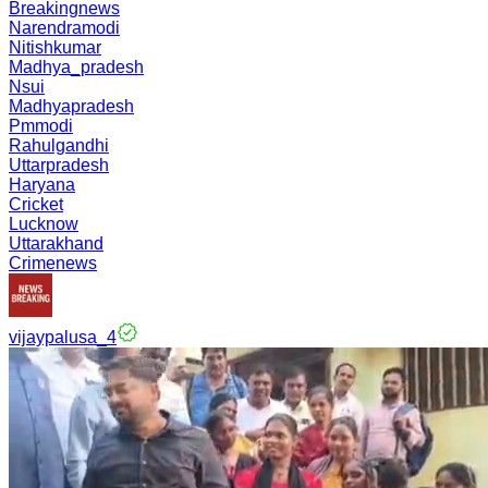
Breakingnews
Narendramodi
Nitishkumar
Madhya_pradesh
Nsui
Madhyapradesh
Pmmodi
Rahulgandhi
Uttarpradesh
Haryana
Cricket
Lucknow
Uttarakhand
Crimenews
vijaypalusa_4