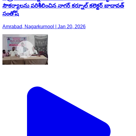
సౌకర్యాలను పరిశీలించిన నాగర్ కర్నూల్ కలెక్టర్ బాదావత్
సంతోష్
Amrabad, Nagarkurnool | Jan 20, 2026