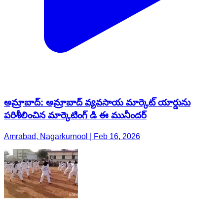
అమ్రాబాద్: అమ్రాబాద్ వ్యవసాయ మార్కెట్ యార్డును
పరిశీలించిన మార్కెటింగ్ డి ఈ మునీందర్
Amrabad, Nagarkurnool | Feb 16, 2026