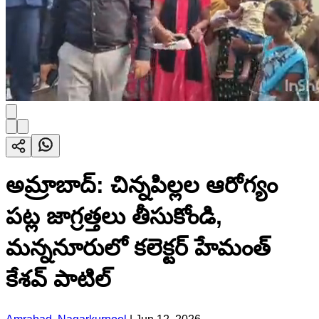
అమ్రాబాద్: చిన్నపిల్లల ఆరోగ్యం
పట్ల జాగ్రత్తలు తీసుకోండి,
మన్ననూరులో కలెక్టర్ హేమంత్
కేశవ్ పాటిల్