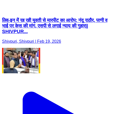
लिव-इन में रह रही युवती से मारपीट का आरोप: नंदू राठौर, पत्नी व
भाई पर केस की मांग, एसपी से लगाई न्याय की गुहार||
SHIVPUR...
Shivpuri, Shivpuri | Feb 19, 2026