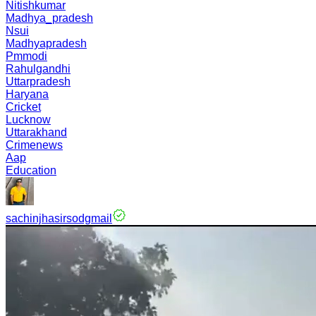
Nitishkumar
Madhya_pradesh
Nsui
Madhyapradesh
Pmmodi
Rahulgandhi
Uttarpradesh
Haryana
Cricket
Lucknow
Uttarakhand
Crimenews
Aap
Education
sachinjhasirsodgmail