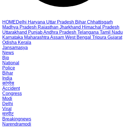
HOME
Delhi
Haryana
Uttar Pradesh
Bihar
Chhattisgarh
Madhya Pradesh
Rajasthan
Jharkhand
Himachal Pradesh
Uttarakhand
Punjab
Andhra Pradesh
Telangana
Tamil Nadu
Karnataka
Maharashtra
Assam
West Bengal
Tripura
Gujarat
Odisha
Kerala
Jansamasya
News
Bjp
National
Police
Bihar
India
कांग्रेस
Accident
Congress
Modi
Delhi
Viral
मारपीट
Breakingnews
Narendramodi