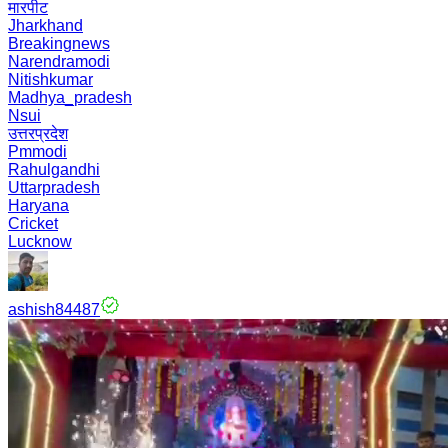
मारपीट
Jharkhand
Breakingnews
Narendramodi
Nitishkumar
Madhya_pradesh
Nsui
उत्तरप्रदेश
Pmmodi
Rahulgandhi
Uttarpradesh
Haryana
Cricket
Lucknow
ashish84487