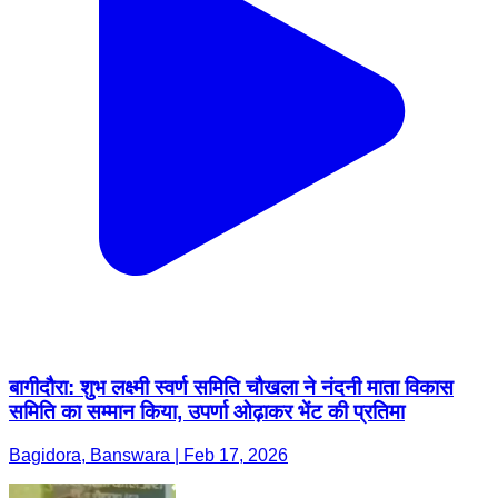
बागीदौरा: शुभ लक्ष्मी स्वर्ण समिति चौखला ने नंदनी माता विकास
समिति का सम्मान किया, उपर्णा ओढ़ाकर भेंट की प्रतिमा
Bagidora, Banswara | Feb 17, 2026