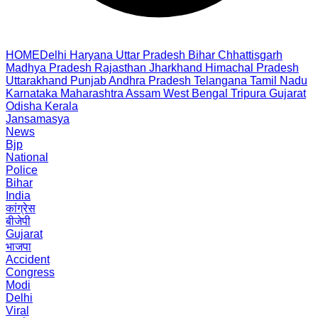
HOME
Delhi
Haryana
Uttar Pradesh
Bihar
Chhattisgarh
Madhya Pradesh
Rajasthan
Jharkhand
Himachal Pradesh
Uttarakhand
Punjab
Andhra Pradesh
Telangana
Tamil Nadu
Karnataka
Maharashtra
Assam
West Bengal
Tripura
Gujarat
Odisha
Kerala
Jansamasya
News
Bjp
National
Police
Bihar
India
कांग्रेस
बीजेपी
Gujarat
भाजपा
Accident
Congress
Modi
Delhi
Viral