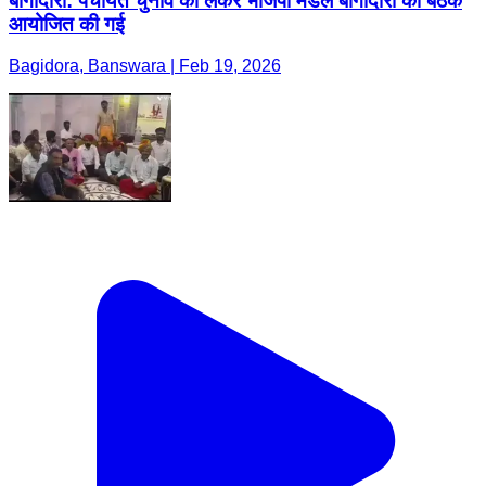
बागीदौरा: पंचायत चुनाव को लेकर भाजपा मंडल बागीदौरा की बैठक
आयोजित की गई
Bagidora, Banswara | Feb 19, 2026