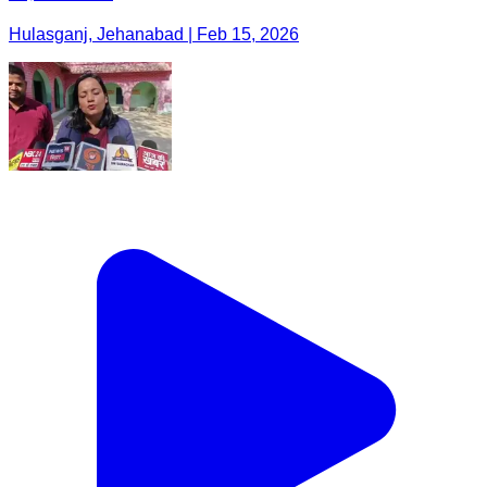
Hulasganj, Jehanabad | Feb 15, 2026