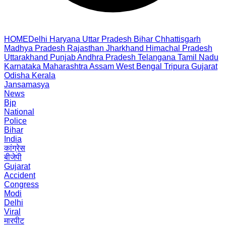
HOME
Delhi
Haryana
Uttar Pradesh
Bihar
Chhattisgarh
Madhya Pradesh
Rajasthan
Jharkhand
Himachal Pradesh
Uttarakhand
Punjab
Andhra Pradesh
Telangana
Tamil Nadu
Karnataka
Maharashtra
Assam
West Bengal
Tripura
Gujarat
Odisha
Kerala
Jansamasya
News
Bjp
National
Police
Bihar
India
कांग्रेस
बीजेपी
Gujarat
Accident
Congress
Modi
Delhi
Viral
मारपीट