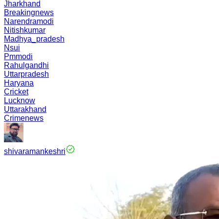
Jharkhand
Breakingnews
Narendramodi
Nitishkumar
Madhya_pradesh
Nsui
Pmmodi
Rahulgandhi
Uttarpradesh
Haryana
Cricket
Lucknow
Uttarakhand
Crimenews
shivaramankeshri