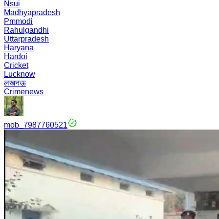
Nsui
Madhyapradesh
Pmmodi
Rahulgandhi
Uttarpradesh
Haryana
Hardoi
Cricket
Lucknow
लखनऊ
Crimenews
mob_7987760521