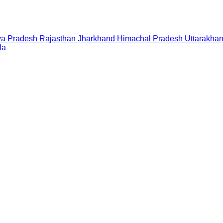
a Pradesh
Rajasthan
Jharkhand
Himachal Pradesh
Uttarakha
la