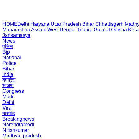
HOME
Delhi
Haryana
Uttar Pradesh
Bihar
Chhattisgarh
Madhy
Maharashtra
Assam
West Bengal
Tripura
Gujarat
Odisha
Kera
Jansamasya
News
पुलिस
Bjp
National
Police
Bihar
India
कांग्रेस
भाजपा
Congress
Modi
Delhi
Viral
मारपीट
Breakingnews
Narendramodi
Nitishkumar
Madhya_pradesh