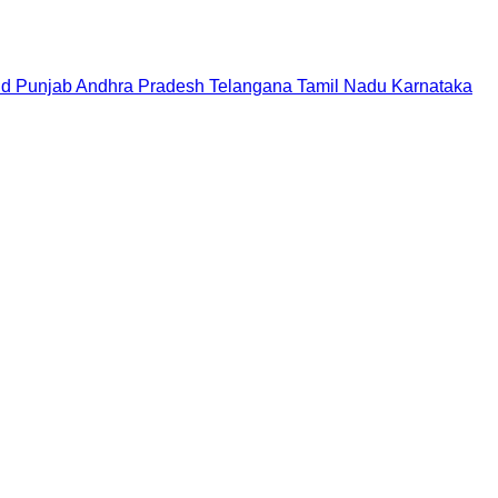
nd
Punjab
Andhra Pradesh
Telangana
Tamil Nadu
Karnataka