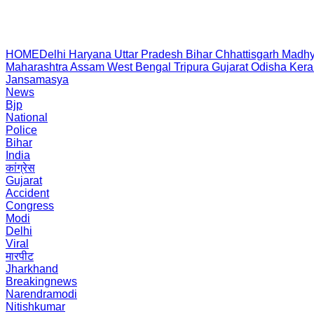
HOME
Delhi
Haryana
Uttar Pradesh
Bihar
Chhattisgarh
Madhy
Maharashtra
Assam
West Bengal
Tripura
Gujarat
Odisha
Kera
Jansamasya
News
Bjp
National
Police
Bihar
India
कांग्रेस
Gujarat
Accident
Congress
Modi
Delhi
Viral
मारपीट
Jharkhand
Breakingnews
Narendramodi
Nitishkumar