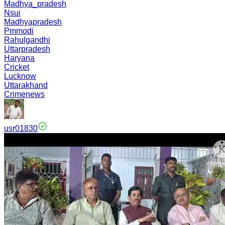
Madhya_pradesh
Nsui
Madhyapradesh
Pmmodi
Rahulgandhi
Uttarpradesh
Haryana
Cricket
Lucknow
Uttarakhand
Crimenews
usr01830