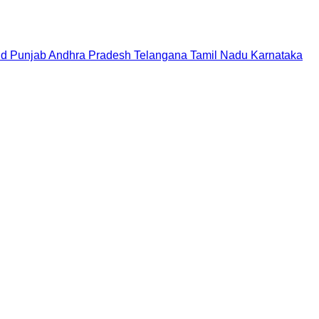
nd
Punjab
Andhra Pradesh
Telangana
Tamil Nadu
Karnataka