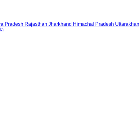
a Pradesh
Rajasthan
Jharkhand
Himachal Pradesh
Uttarakha
la