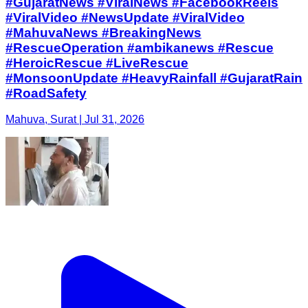
#GujaratNews #ViralNews #FacebookReels
#ViralVideo #NewsUpdate #ViralVideo
#MahuvaNews #BreakingNews
#RescueOperation #ambikanews ​#Rescue
#HeroicRescue #LiveRescue
#MonsoonUpdate #HeavyRainfall #GujaratRain
#RoadSafety
Mahuva, Surat | Jul 31, 2026