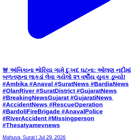
🚨 અંબિકાના ભોરિયા ગામે દુઃખદ ઘટના: ઓલણ નદીમાં
બળતણના લાકડાં લેવા ગયેલો ૨૧ વર્ષીય યુવક ડૂબ્યો! ​
#Ambika #Anaval #SuratNews #BardiaNews
#OlanRiver #SuratDistrict #GujaratNews
#BreakingNewsGujarat #GujaratiNews ​
#AccidentNews #RescueOperation
#BardoliFireBrigade #AnavalPolice
#RiverAccident #Missingperson
#Thesatyamevnews
Mahuva, Surat | Jul 29, 2026