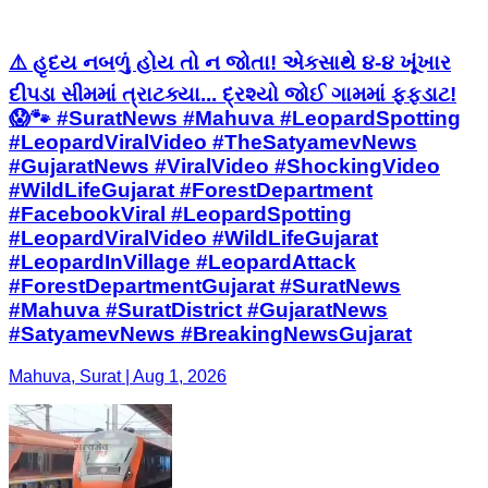
⚠️ હૃદય નબળું હોય તો ન જોતા! એકસાથે ૪-૪ ખૂંખાર
દીપડા સીમમાં ત્રાટક્યા... દ્રશ્યો જોઈ ગામમાં ફફડાટ!
😱🐾 #SuratNews #Mahuva #LeopardSpotting
#LeopardViralVideo #TheSatyamevNews
#GujaratNews #ViralVideo #ShockingVideo
#WildLifeGujarat #ForestDepartment
#FacebookViral ​#LeopardSpotting
#LeopardViralVideo #WildLifeGujarat
#LeopardInVillage #LeopardAttack
#ForestDepartmentGujarat ​#SuratNews
#Mahuva #SuratDistrict #GujaratNews
#SatyamevNews #BreakingNewsGujarat
Mahuva, Surat | Aug 1, 2026