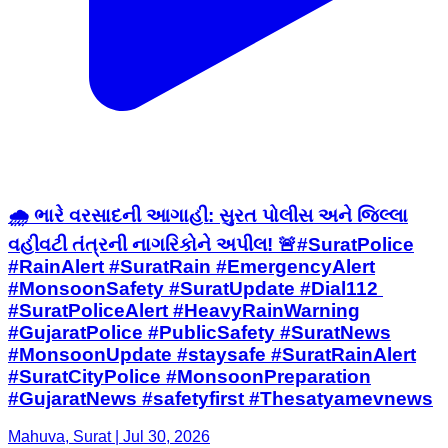
🌧️ ભારે વરસાદની આગાહી: સુરત પોલીસ અને જિલ્લા
વહીવટી તંત્રની નાગરિકોને અપીલ! 🚨 ​#SuratPolice
#RainAlert #SuratRain #EmergencyAlert
#MonsoonSafety #SuratUpdate #Dial112 ​
#SuratPoliceAlert #HeavyRainWarning
#GujaratPolice #PublicSafety #SuratNews
#MonsoonUpdate #staysafe ​#SuratRainAlert
#SuratCityPolice #MonsoonPreparation
#GujaratNews #safetyfirst #Thesatyamevnews
Mahuva, Surat | Jul 30, 2026