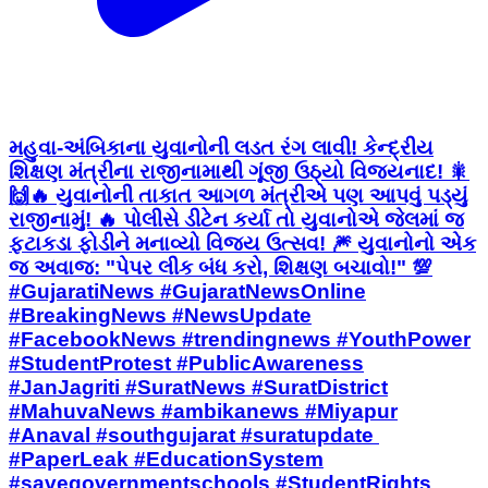
મહુવા-અંબિકાના યુવાનોની લડત રંગ લાવી! કેન્દ્રીય
શિક્ષણ મંત્રીના રાજીનામાથી ગૂંજી ઉઠ્યો વિજયનાદ! 🎇
🙌 ​🔥 યુવાનોની તાકાત આગળ મંત્રીએ પણ આપવું પડ્યું
રાજીનામું! 🔥 પોલીસે ડીટેન કર્યા તો યુવાનોએ જેલમાં જ
ફટાકડા ફોડીને મનાવ્યો વિજય ઉત્સવ! 🎆 યુવાનોનો એક
જ અવાજ: "પેપર લીક બંધ કરો, શિક્ષણ બચાવો!" 💯 ​
#GujaratiNews #GujaratNewsOnline
#BreakingNews #NewsUpdate
#FacebookNews #trendingnews #YouthPower
#StudentProtest #PublicAwareness
#JanJagriti #SuratNews #SuratDistrict
#MahuvaNews #ambikanews #Miyapur
#Anaval #southgujarat #suratupdate ​
#PaperLeak #EducationSystem
#savegovernmentschools #StudentRights