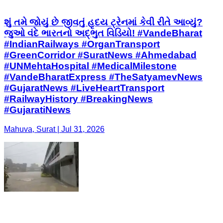
શું તમે જોયું છે જીવતું હૃદય ટ્રેનમાં કેવી રીતે આવ્યું?
જુઓ વંદે ભારતનો અદ્ભુત વિડિયો! #VandeBharat
#IndianRailways #OrganTransport
#GreenCorridor #SuratNews #Ahmedabad
#UNMehtaHospital #MedicalMilestone
#VandeBharatExpress #TheSatyamevNews
#GujaratNews #LiveHeartTransport
#RailwayHistory #BreakingNews
#GujaratiNews
Mahuva, Surat | Jul 31, 2026