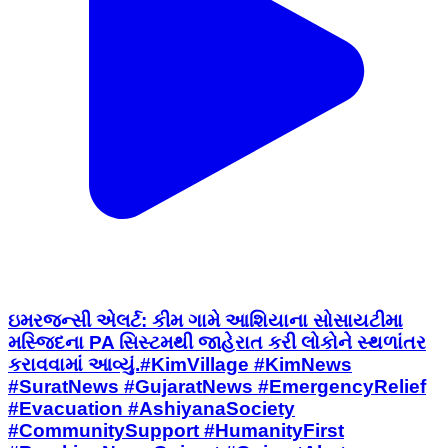
ઇમરજન્સી એલર્ટ: કીમ ગામે આશિયાના સોસાયટીમા
મસ્જિદના PA સિસ્ટમથી જાહેરાત કરી લોકોને સ્થળાંતર
કરાવવામાં આવ્યું. ​#KimVillage #KimNews
#SuratNews #GujaratNews #EmergencyRelief
#Evacuation #AshiyanaSociety
#CommunitySupport #HumanityFirst