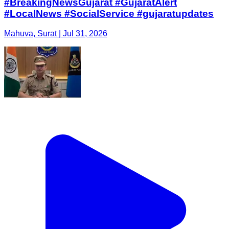
#BreakingNewsGujarat #GujaratAlert
#LocalNews #SocialService #gujaratupdates
Mahuva, Surat | Jul 31, 2026