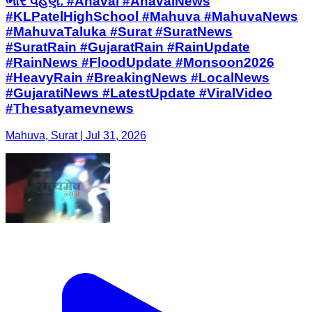
ભારે વહેણ. #Anaval #AnavalNews
#KLPatelHighSchool #Mahuva #MahuvaNews
#MahuvaTaluka #Surat #SuratNews
#SuratRain #GujaratRain #RainUpdate
#RainNews #FloodUpdate #Monsoon2026
#HeavyRain #BreakingNews #LocalNews
#GujaratiNews #LatestUpdate #ViralVideo
#Thesatyamevnews
Mahuva, Surat | Jul 31, 2026