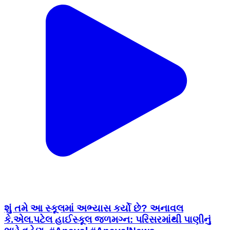
શું તમે આ સ્કૂલમાં અભ્યાસ કર્યો છે? અનાવલ
કે.એલ.પટેલ હાઈસ્કૂલ જળમગ્ન: પરિસરમાંથી પાણીનું