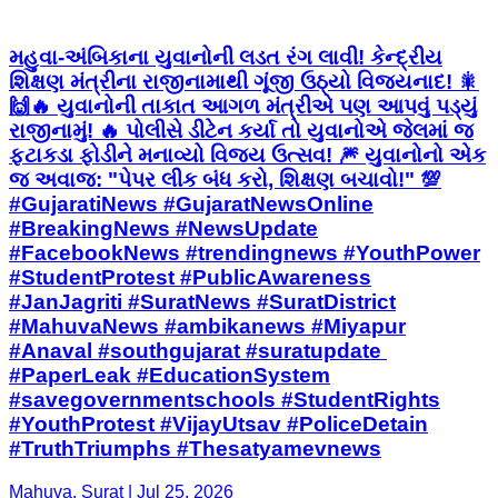
મહુવા-અંબિકાના યુવાનોની લડત રંગ લાવી! કેન્દ્રીય
શિક્ષણ મંત્રીના રાજીનામાથી ગૂંજી ઉઠ્યો વિજયનાદ! 🎇
🙌 ​🔥 યુવાનોની તાકાત આગળ મંત્રીએ પણ આપવું પડ્યું
રાજીનામું! 🔥 પોલીસે ડીટેન કર્યા તો યુવાનોએ જેલમાં જ
ફટાકડા ફોડીને મનાવ્યો વિજય ઉત્સવ! 🎆 યુવાનોનો એક
જ અવાજ: "પેપર લીક બંધ કરો, શિક્ષણ બચાવો!" 💯 ​
#GujaratiNews #GujaratNewsOnline
#BreakingNews #NewsUpdate
#FacebookNews #trendingnews #YouthPower
#StudentProtest #PublicAwareness
#JanJagriti #SuratNews #SuratDistrict
#MahuvaNews #ambikanews #Miyapur
#Anaval #southgujarat #suratupdate ​
#PaperLeak #EducationSystem
#savegovernmentschools #StudentRights
#YouthProtest #VijayUtsav #PoliceDetain
#TruthTriumphs #Thesatyamevnews
Mahuva, Surat | Jul 25, 2026