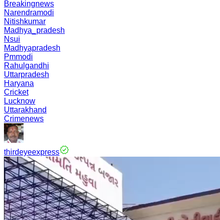
Breakingnews
Narendramodi
Nitishkumar
Madhya_pradesh
Nsui
Madhyapradesh
Pmmodi
Rahulgandhi
Uttarpradesh
Haryana
Cricket
Lucknow
Uttarakhand
Crimenews
thirdeyeexpress