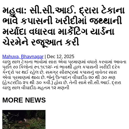
મહુવા: સી.સી.આઈ. દ્રારા ટેકાના
ભાવે કપાસની ખરીદીમાં જથ્થાની
મર્યાદા વધારવા માર્કેટિંગ યાર્ડના
ચેરમેને રજૂઆત કરી
Mahuva, Bhavnagar
|
Dec 12, 2025
ચાલુ સાલ ટેકાના ભાવોમાં સારા એવા પ્રમાણમાં વધારો કરવામાં આવતા
પ્રતિ ર૦ કિલોનાં રૂા.૧૬૧૨/- નાં ભાવથી હાલ કપાસની ખરીદી દરેક
કેન્દ્રો પર થઈ રહેલ છે. સમગ્ર સૌરાષ્ટ્રમાં કપાસનું વાવેતર સારા
એવા પ્રમાણમાં થાય છે. જેનું ઉત્પાદન વીઘાદીઠ ૨૦ થી ૩૦ મણ
(હેકટરદીઠ ૨૫ થી ૩૦ કવી.) હોય છે. તેની સામે સી.સી.આઈ. દ્રારા
ચાલુ સાલ વીઘાદીઠ મહતમ ૧૨ મણની
MORE NEWS