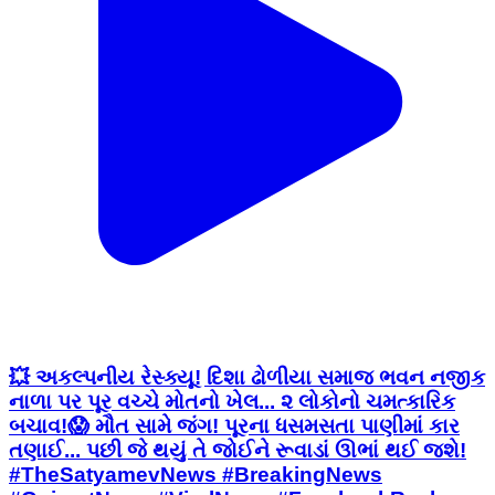
💥 અકલ્પનીય રેસ્ક્યૂ! દિશા ઢોળીયા સમાજ ભવન નજીક
નાળા પર પૂર વચ્ચે મોતનો ખેલ... ૨ લોકોનો ચમત્કારિક
બચાવ! ​😱 મૌત સામે જંગ! પૂરના ધસમસતા પાણીમાં કાર
તણાઈ... પછી જે થયું તે જોઈને રૂવાડાં ઊભાં થઈ જશે! ​
#TheSatyamevNews #BreakingNews