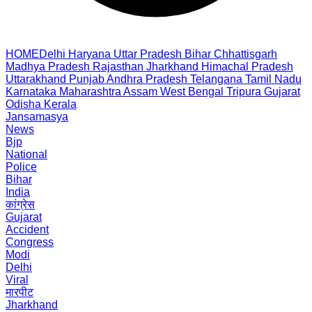
HOME
Delhi
Haryana
Uttar Pradesh
Bihar
Chhattisgarh
Madhya Pradesh
Rajasthan
Jharkhand
Himachal Pradesh
Uttarakhand
Punjab
Andhra Pradesh
Telangana
Tamil Nadu
Karnataka
Maharashtra
Assam
West Bengal
Tripura
Gujarat
Odisha
Kerala
Jansamasya
News
Bjp
National
Police
Bihar
India
कांग्रेस
Gujarat
Accident
Congress
Modi
Delhi
Viral
मारपीट
Jharkhand