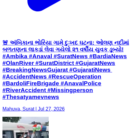
🚨 અંબિકાના ભોરિયા ગામે દુઃખદ ઘટના: ઓલણ નદીમાં
બળતણના લાકડાં લેવા ગયેલો ૨૧ વર્ષીય યુવક ડૂબ્યો! ​
#Ambika #Anaval #SuratNews #BardiaNews
#OlanRiver #SuratDistrict #GujaratNews
#BreakingNewsGujarat #GujaratiNews ​
#AccidentNews #RescueOperation
#BardoliFireBrigade #AnavalPolice
#RiverAccident #Missingperson
#Thesatyamevnews
Mahuva, Surat | Jul 27, 2026